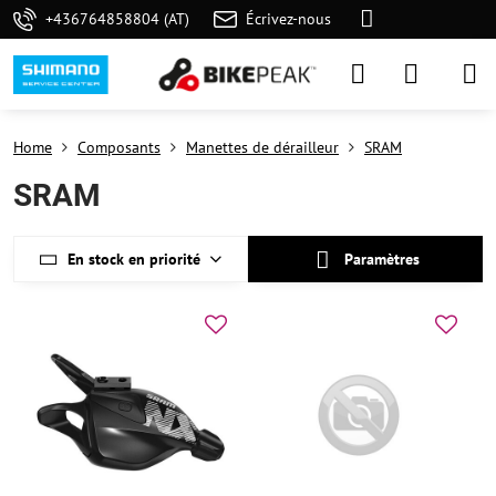
+436764858804 (AT)
Écrivez-nous
Home
Composants
Manettes de dérailleur
SRAM
SRAM
En stock en priorité
Paramètres