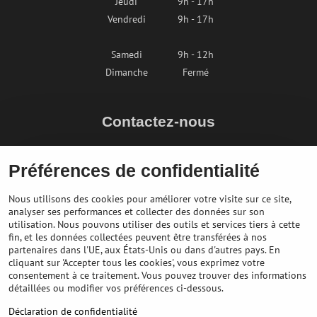
Jeudi
9h - 17h
Vendredi
9h - 17h
Samedi
9h - 12h
Dimanche
Fermé
Contactez-nous
info@bikepeak.fr
Préférences de confidentialité
+436764858804
Naviguer vers le magasin
Nous utilisons des cookies pour améliorer votre visite sur ce site,
analyser ses performances et collecter des données sur son
utilisation. Nous pouvons utiliser des outils et services tiers à cette
fin, et les données collectées peuvent être transférées à nos
partenaires dans l'UE, aux États-Unis ou dans d'autres pays. En
cliquant sur 'Accepter tous les cookies', vous exprimez votre
consentement à ce traitement. Vous pouvez trouver des informations
détaillées ou modifier vos préférences ci-dessous.
Déclaration de confidentialité