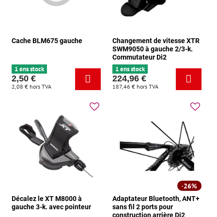
Cache BLM675 gauche
Changement de vitesse XTR
SWM9050 à gauche 2/3-k.
Commutateur Di2
1 ens stock
1 ens stock
2,50 €
224,96 €
2,08 €
hors TVA
187,46 €
hors TVA
26%
Décalez le XT M8000 à
Adaptateur Bluetooth, ANT+
gauche 3-k. avec pointeur
sans fil 2 ports pour
construction arrière Di2