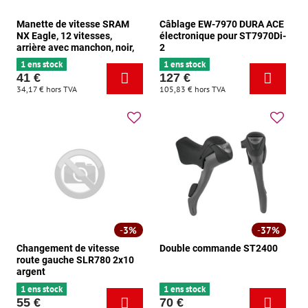
Manette de vitesse SRAM
Câblage EW-7970 DURA ACE
NX Eagle, 12 vitesses,
électronique pour ST7970Di-
arrière avec manchon, noir,
2
1 ens stock
1 ens stock
41 €
127 €
34,17 €
hors TVA
105,83 €
hors TVA
3%
37%
Changement de vitesse
Double commande ST2400
route gauche SLR780 2x10
argent
1 ens stock
1 ens stock
55 €
70 €