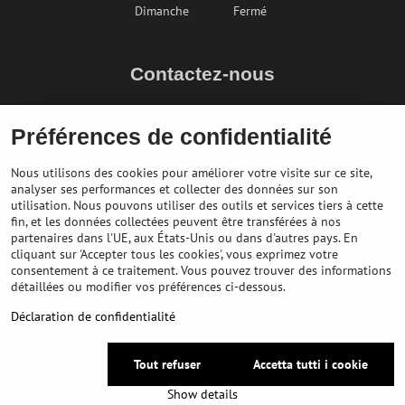
Dimanche
Fermé
Contactez-nous
info@bikepeak.fr
Préférences de confidentialité
+436764858804
Naviguer vers le magasin
Nous utilisons des cookies pour améliorer votre visite sur ce site,
analyser ses performances et collecter des données sur son
utilisation. Nous pouvons utiliser des outils et services tiers à cette
fin, et les données collectées peuvent être transférées à nos
partenaires dans l'UE, aux États-Unis ou dans d'autres pays. En
cliquant sur 'Accepter tous les cookies', vous exprimez votre
consentement à ce traitement. Vous pouvez trouver des informations
détaillées ou modifier vos préférences ci-dessous.
Déclaration de confidentialité
©
2026
Copyright
Préférences en matière de confidentialité
Tout refuser
Accetta tutti i cookie
Déclaration de confidentialité
Show details
Website created with:
BiznisWeb.sk