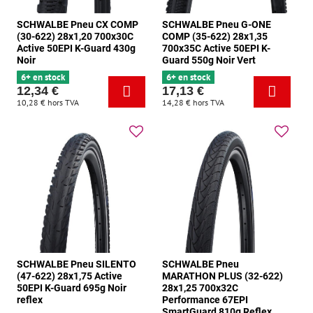
SCHWALBE Pneu CX COMP
SCHWALBE Pneu G-ONE
(30-622) 28x1,20 700x30C
COMP (35-622) 28x1,35
Active 50EPI K-Guard 430g
700x35C Active 50EPI K-
Noir
Guard 550g Noir Vert
6+ en stock
6+ en stock
12,34 €
17,13 €
10,28 €
hors TVA
14,28 €
hors TVA
SCHWALBE Pneu SILENTO
SCHWALBE Pneu
(47-622) 28x1,75 Active
MARATHON PLUS (32-622)
50EPI K-Guard 695g Noir
28x1,25 700x32C
reflex
Performance 67EPI
SmartGuard 810g Reflex