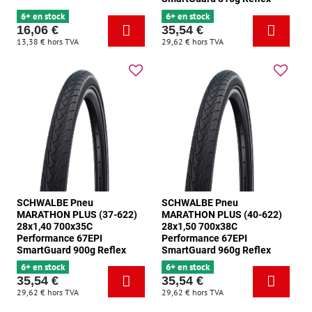
6+ en stock
6+ en stock
16,06 €
35,54 €
13,38 €
hors TVA
29,62 €
hors TVA
SCHWALBE Pneu
SCHWALBE Pneu
MARATHON PLUS (37-622)
MARATHON PLUS (40-622)
28x1,40 700x35C
28x1,50 700x38C
Performance 67EPI
Performance 67EPI
SmartGuard 900g Reflex
SmartGuard 960g Reflex
6+ en stock
6+ en stock
35,54 €
35,54 €
29,62 €
hors TVA
29,62 €
hors TVA