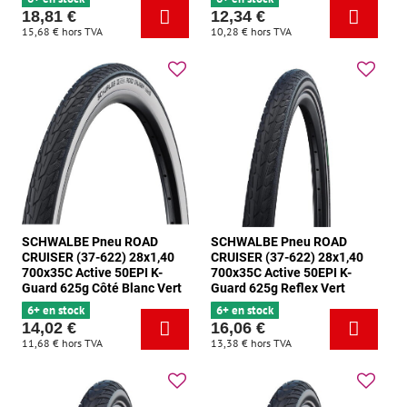
18,81 €
12,34 €
15,68 €
hors TVA
10,28 €
hors TVA
SCHWALBE Pneu ROAD
SCHWALBE Pneu ROAD
CRUISER (37-622) 28x1,40
CRUISER (37-622) 28x1,40
700x35C Active 50EPI K-
700x35C Active 50EPI K-
Guard 625g Côté Blanc Vert
Guard 625g Reflex Vert
6+ en stock
6+ en stock
14,02 €
16,06 €
11,68 €
hors TVA
13,38 €
hors TVA