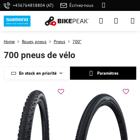
+436764858804 (AT)
Écrivez-nous
Home
Roues, pneus
Pneus
700"
700 pneus de vélo
En stock en priorité
Paramètres