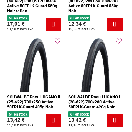
(40-622) 28x1,50 700x38C
(40-622) 28x1,50 700x38C
Active 50EPI K-Guard 550g
Active 50EPI K-Guard 550g
Noir reflex
Noir
6+ en stock
6+ en stock
17,01 €
12,34 €
14,18 €
hors TVA
10,28 €
hors TVA
SCHWALBE Pneu LUGANO II
SCHWALBE Pneu LUGANO II
(25-622) 700x25C Active
(28-622) 700x28C Active
50EPI K-Guard 405g Noir
50EPI K-Guard 420g Noir
6+ en stock
6+ en stock
13,42 €
13,42 €
11,18 €
hors TVA
11,18 €
hors TVA