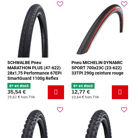
SCHWALBE Pneu
Pneu MICHELIN DYNAMIC
MARATHON PLUS (47-622)
SPORT 700x23C (23-622)
28x1,75 Performance 67EPI
33TPI 290g ceinture rouge
SmartGuard 1100g Reflex
6+ en stock
6+ en stock
35,54 €
12,77 €
29,62 €
hors TVA
10,64 €
hors TVA