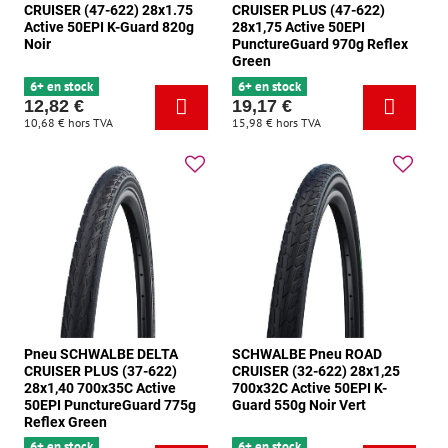
CRUISER (47-622) 28x1.75
CRUISER PLUS (47-622)
Active 50EPI K-Guard 820g
28x1,75 Active 50EPI
Noir
PunctureGuard 970g Reflex
Green
6+ en stock
6+ en stock
12,82 €
19,17 €
10,68 €
hors TVA
15,98 €
hors TVA
Pneu SCHWALBE DELTA
SCHWALBE Pneu ROAD
CRUISER PLUS (37-622)
CRUISER (32-622) 28x1,25
28x1,40 700x35C Active
700x32C Active 50EPI K-
50EPI PunctureGuard 775g
Guard 550g Noir Vert
Reflex Green
6+ en stock
6+ en stock