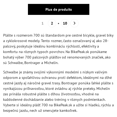
Plus de produits
1
2
10
Plášte s rozmerom 700 sú štandardom pre cestné bicykle, gravel biky
a cyklokrosové modely. Tento rozmer, často označovaný aj ako 28-
palcový, poskytuje ideálnu kombináciu rýchlosti, efektivity a
komfortu na rôznych typoch povrchov. Na BikePeak.sk ponúkame
bohatý výber 700 palcových plášťov od renomovaných značiek, ako
sú Schwalbe, Bontrager a Michelin.
Schwalbe je známy svojimi výkonnými modelmi s nízkym valivým
odporom a spoľahlivou ochranou proti defektom, ideálnymi na dlhé
cestné jazdy aj náročné gravel trasy. Bontrager ponúka ľahké plášte s
vynikajúcou priľnavosťou, ktoré zvládnu aj rýchle preteky. Michelin
zas prináša robustné plášte s dlhou životnosťou, vhodné na
každodenné dochádzanie alebo tréning v rôznych podmienkach.
Vyberte si ideálny plášť 700 na BikePeak.sk a užite si hladkú, rýchlu a
bezpečnú jazdu, nech už smerujete kamkoľvek.