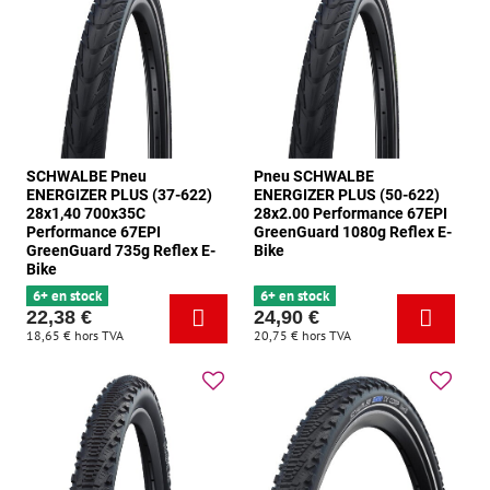
SCHWALBE Pneu
Pneu SCHWALBE
ENERGIZER PLUS (37-622)
ENERGIZER PLUS (50-622)
28x1,40 700x35C
28x2.00 Performance 67EPI
Performance 67EPI
GreenGuard 1080g Reflex E-
GreenGuard 735g Reflex E-
Bike
Bike
6+ en stock
6+ en stock
22,38 €
24,90 €
18,65 €
hors TVA
20,75 €
hors TVA