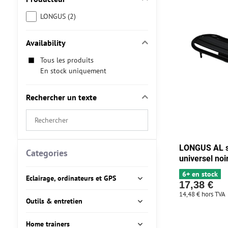
LONGUS (2)
Availability
Tous les produits
En stock uniquement
Rechercher un texte
Search
filter
results
LONGUS AL su
by
Categories
universel noi
fulltext
6+ en stock
Eclairage, ordinateurs et GPS
17,38 €
14,48 €
hors TVA
Outils & entretien
Home trainers