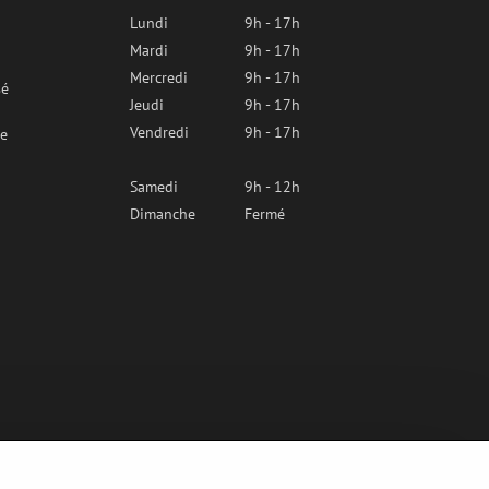
Lundi
9h - 17h
Mardi
9h - 17h
Mercredi
9h - 17h
sé
Jeudi
9h - 17h
Vendredi
9h - 17h
re
Samedi
9h - 12h
Dimanche
Fermé