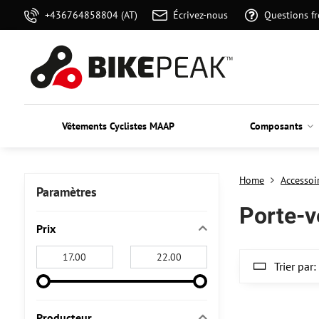
+436764858804 (AT)
Écrivez-nous
Questions f
Vêtements Cyclistes MAAP
Composants
Home
Accessoi
Paramètres
Porte-v
Prix
From:
To:
Trier par:
Producteur