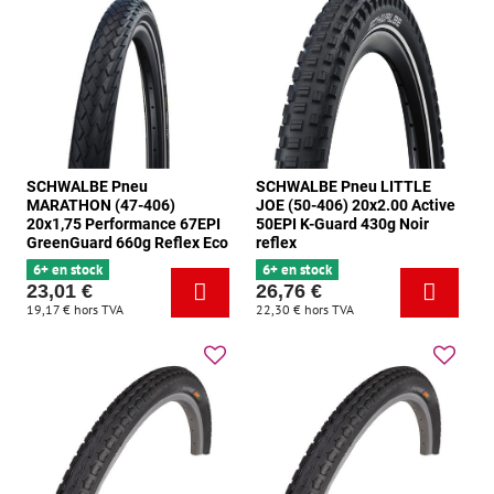
SCHWALBE Pneu
SCHWALBE Pneu LITTLE
MARATHON (47-406)
JOE (50-406) 20x2.00 Active
20x1,75 Performance 67EPI
50EPI K-Guard 430g Noir
GreenGuard 660g Reflex Eco
reflex
6+ en stock
6+ en stock
23,01 €
26,76 €
19,17 €
hors TVA
22,30 €
hors TVA