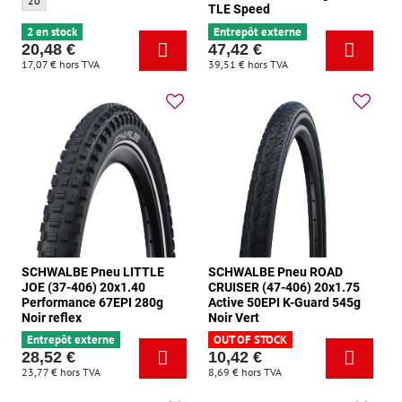
20
TLE Speed
2 en stock
Entrepôt externe
20,48 €
47,42 €
17,07 €
hors TVA
39,51 €
hors TVA
SCHWALBE Pneu LITTLE
SCHWALBE Pneu ROAD
JOE (37-406) 20x1.40
CRUISER (47-406) 20x1.75
Performance 67EPI 280g
Active 50EPI K-Guard 545g
Noir reflex
Noir Vert
Entrepôt externe
OUT OF STOCK
28,52 €
10,42 €
23,77 €
hors TVA
8,69 €
hors TVA