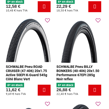
6+ en stock
6+ en stock
12,58 €
22,29 €
10,48 €
hors TVA
18,58 €
hors TVA
SCHWALBE Pneu ROAD
SCHWALBE Pneu BILLY
CRUISER (47-406) 20x1.75
BONKERS (40-406) 20x1.50
Active 50EPI K-Guard 545g
Performance 67EPI 285g
Côté Blanc Vert
Noir reflex
6+ en stock
6+ en stock
11,62 €
26,88 €
9,69 €
hors TVA
22,40 €
hors TVA