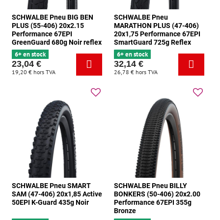
SCHWALBE Pneu BIG BEN
SCHWALBE Pneu
PLUS (55-406) 20x2.15
MARATHON PLUS (47-406)
Performance 67EPI
20x1,75 Performance 67EPI
GreenGuard 680g Noir reflex
SmartGuard 725g Reflex
6+ en stock
6+ en stock
23,04 €
32,14 €
19,20 €
hors TVA
26,78 €
hors TVA
SCHWALBE Pneu SMART
SCHWALBE Pneu BILLY
SAM (47-406) 20x1,85 Active
BONKERS (50-406) 20x2.00
50EPI K-Guard 435g Noir
Performance 67EPI 355g
Bronze