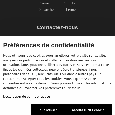
Samedi
9h - 12h
Dimanche
Fermé
Contactez-nous
info@bikepeak.fr
Préférences de confidentialité
+436764858804
Naviguer vers le magasin
Nous utilisons des cookies pour améliorer votre visite sur ce site,
analyser ses performances et collecter des données sur son
utilisation. Nous pouvons utiliser des outils et services tiers à cette
fin, et les données collectées peuvent être transférées à nos
partenaires dans l'UE, aux États-Unis ou dans d'autres pays. En
cliquant sur 'Accepter tous les cookies', vous exprimez votre
consentement à ce traitement. Vous pouvez trouver des informations
détaillées ou modifier vos préférences ci-dessous.
Déclaration de confidentialité
©
2026
Copyright
Préférences en matière de confidentialité
Tout refuser
Accetta tutti i cookie
Déclaration de confidentialité