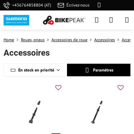
+436764858804 (AT)
Écrivez-nous
Home
Roues, pneus
Accessoires de roue
Accessoires
Access
Accessoires
En stock en priorité
Paramètres