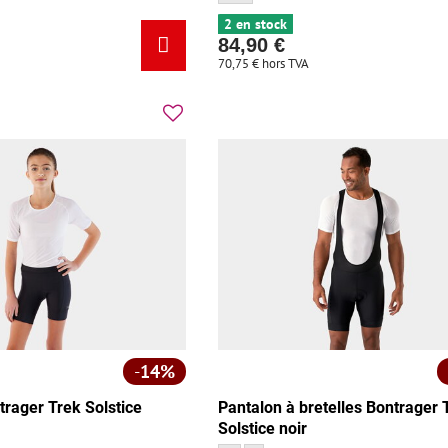
2 en stock
84,90 €
70,75 €
hors TVA
14%
trager Trek Solstice
Pantalon à bretelles Bontrager 
Solstice noir