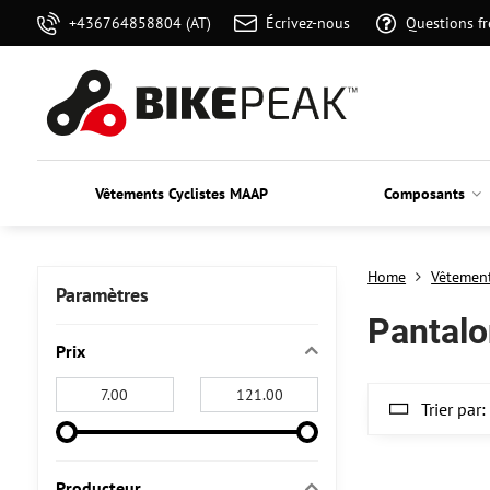
+436764858804 (AT)
Écrivez-nous
Questions f
Vêtements Cyclistes MAAP
Composants
Home
Vêtement
Paramètres
Pantal
Prix
From:
To:
Trier par:
Producteur