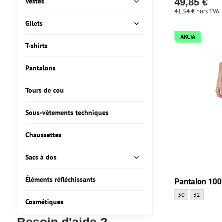
Vestes
49,85 €
41,54 €
hors TVA
Gilets
AKCIA
T-shirts
Pantalons
Tours de cou
Sous-vêtements techniques
Chaussettes
Sacs à dos
Éléments réfléchissants
Pantalon 100
Pantalon 100% Air
Pantalon 10
30
32
Cosmétiques