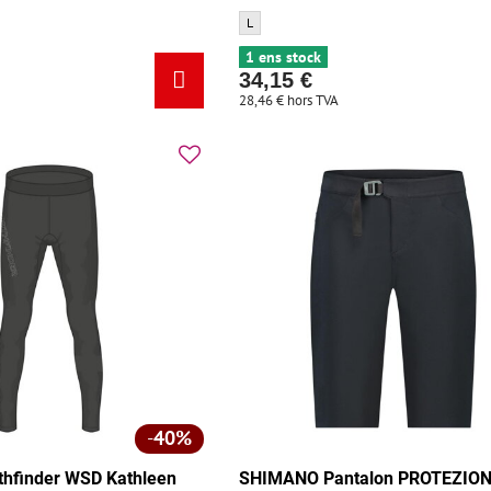
Pantalon Longue Oakley Roam Commuter Mar
L
1 ens stock
34,15 €
28,46 €
hors TVA
40%
thfinder WSD Kathleen
SHIMANO Pantalon PROTEZION