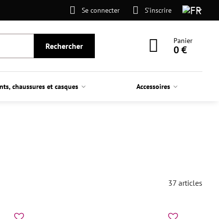
Se connecter
S’inscrire
Panier
Rechercher
0 €
nts, chaussures et casques
Accessoires
37
articles