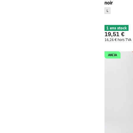
noir
Pantalon Northfin
L
1 ens stock
19,51 €
16,26 €
hors TVA
AKCIA