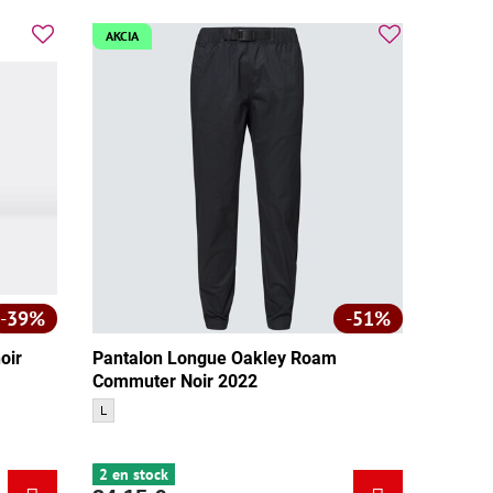
AKCIA
39%
51%
oir
Pantalon Longue Oakley Roam
Commuter Noir 2022
Pantalon Longue Oakley Roam Commuter Noir 2022 - Taille:
L
2 en stock