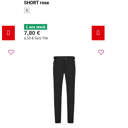
SHORT rose
 noir - Taille:
ublure noir - Taille:
PEARL IZUMI Pantalon femme FLASH SHORT rose - Taille:
S
 noir - Couleur de base:
1 ens stock
7,80 €
6,50 €
hors TVA