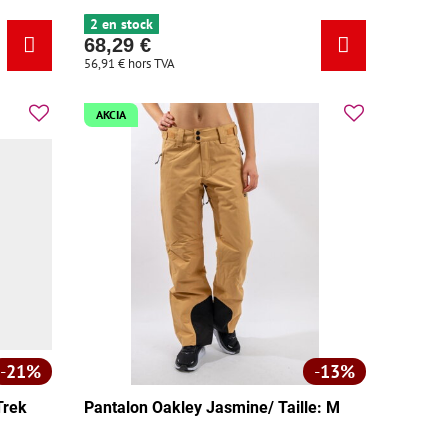
2 en stock
68,29 €
56,91 €
hors TVA
AKCIA
21%
13%
Trek
Pantalon Oakley Jasmine/ Taille: M