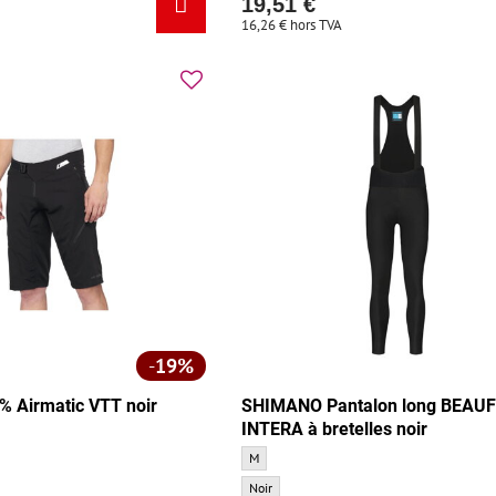
19,51 €
16,26 €
hors TVA
19%
% Airmatic VTT noir
SHIMANO Pantalon long BEAU
INTERA à bretelles noir
matic VTT noir - Taille:
0% Airmatic VTT noir - Taille:
SHIMANO Pantalon long BEAUFORT INTERA à b
M
SHIMANO Pantalon long BEAUFORT INTERA à b
Noir