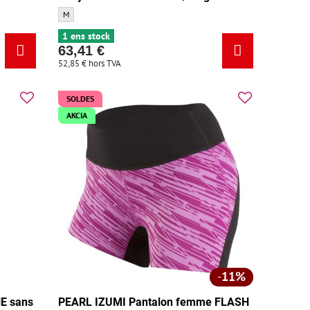
ron 2022 - Taille:
Pantalon Sportful Trek/Segafredo BodyFit Pro Thermal noir/rouge - Tail
M
1 ens stock
63,41 €
52,85 €
hors TVA
SOLDES
AKCIA
11%
E sans
PEARL IZUMI Pantalon femme FLASH