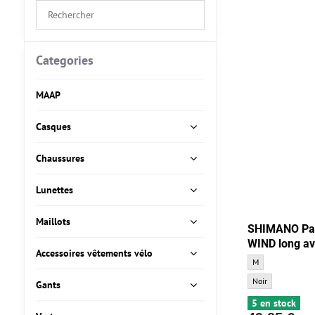
Search
filter
results
by
Categories
fulltext
MAAP
Casques
Chaussures
Lunettes
Maillots
SHIMANO Pa
WIND long av
Accessoires vêtements vélo
SHIMANO Pantalon
M
SHIMANO Pantalon
Noir
Gants
5 en stock