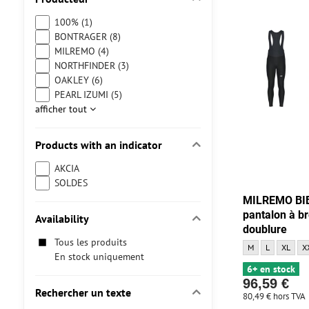
100% (1)
BONTRAGER (8)
MILREMO (4)
NORTHFINDER (3)
OAKLEY (6)
PEARL IZUMI (5)
afficher tout
Products with an indicator
AKCIA
SOLDES
MILREMO BI
pantalon à br
Availability
doublure
Tous les produits
MILREMO BIBTIGHT 
MILREMO BIBT
MILREMO
MI
M
L
XL
X
En stock uniquement
6+ en stock
96,59 €
Rechercher un texte
80,49 €
hors TVA