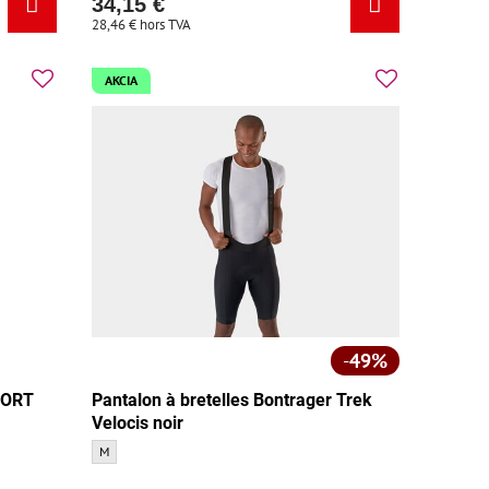
34,15 €
28,46 €
hors TVA
AKCIA
49%
FORT
Pantalon à bretelles Bontrager Trek
Velocis noir
retelles noir - Taille:
Pantalon à bretelles Bontrager Trek Velocis noir - Taille:
M
retelles noir - Couleur de base: