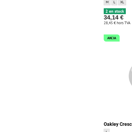
Pantalon Bontrager
Pantalon Bon
Pantalon
M
L
XL
2 en stock
34,14 €
28,45 €
hors TVA
AKCIA
Oakley Cresc
Oakley Crescent 2
L