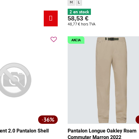
 Trek Solstice Enfant Noir - Taille:
trager Trek Solstice Enfant Noir - Taille:
 Bontrager Trek Solstice Enfant Noir - Taille:
Pantalon à bretelles Bontrager Trek Solstice n
Pantalon à bretelles Bontrager Trek Sols
M
L
2 en stock
58,53 €
48,77 €
hors TVA
AKCIA
36%
ent 2.0 Pantalon Shell
Pantalon Longue Oakley Roam
Commuter Marron 2022
.0 Pantalon Shell - Taille: