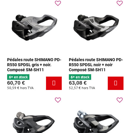
Pédales route SHIMANO PD-
Pédales route SHIMANO PD-
R550 SPDSL gris + noir.
R550 SPDSL noir + noir
Composé SM-SH11
Composé SM-SH11
6+ en stock
6+ en stock
60,70 €
63,08 €
50,59 €
hors TVA
52,57 €
hors TVA