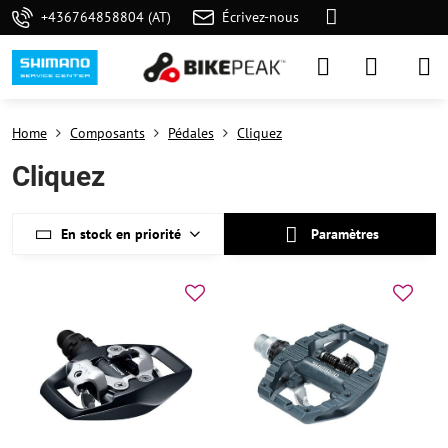
+436764858804 (AT)
Écrivez-nous
Home
Composants
Pédales
Cliquez
Cliquez
En stock en priorité
Paramètres