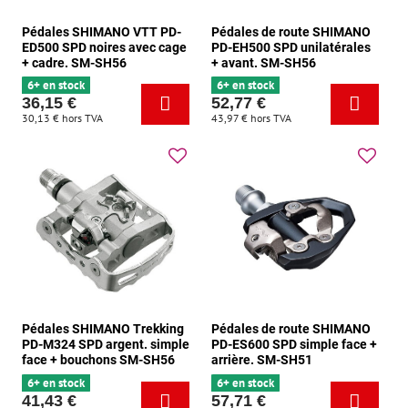
Pédales SHIMANO VTT PD-
Pédales de route SHIMANO
ED500 SPD noires avec cage
PD-EH500 SPD unilatérales
+ cadre. SM-SH56
+ avant. SM-SH56
6+ en stock
6+ en stock
36,15 €
52,77 €
30,13 €
hors TVA
43,97 €
hors TVA
Pédales SHIMANO Trekking
Pédales de route SHIMANO
PD-M324 SPD argent. simple
PD-ES600 SPD simple face +
face + bouchons SM-SH56
arrière. SM-SH51
6+ en stock
6+ en stock
41,43 €
57,71 €