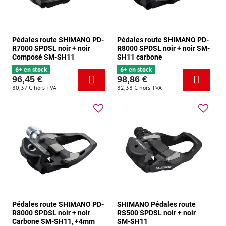
Pédales route SHIMANO PD-
Pédales route SHIMANO PD-
R7000 SPDSL noir + noir
R8000 SPDSL noir + noir SM-
Composé SM-SH11
SH11 carbone
6+ en stock
6+ en stock
96,45 €
98,86 €
80,37 €
hors TVA
82,38 €
hors TVA
Pédales route SHIMANO PD-
SHIMANO Pédales route
R8000 SPDSL noir + noir
RS500 SPDSL noir + noir
Carbone SM-SH11, +4mm
SM-SH11