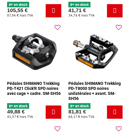
6+ en stock
6+ en stock
105,55 €
41,71 €
87,96 €
hors TVA
34,76 €
hors TVA
Pédales SHIMANO Trekking
Pédales SHIMANO Trekking
PD-T421 Click'R SPD noires
PD-T8000 SPD noires
avec cage + cadre. SM-SH56
unilatérales + avant. SM-
SH56
6+ en stock
6+ en stock
49,88 €
81,81 €
41,57 €
hors TVA
68,17 €
hors TVA