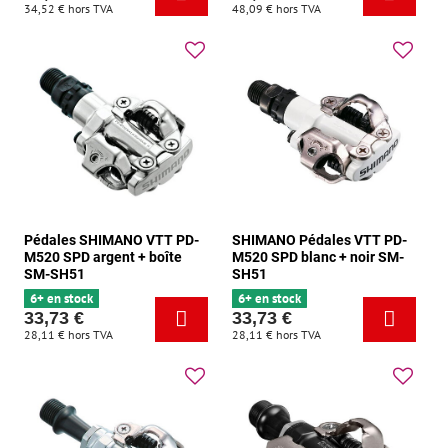
34,52 €
hors TVA
48,09 €
hors TVA
Pédales SHIMANO VTT PD-
SHIMANO Pédales VTT PD-
M520 SPD argent + boîte
M520 SPD blanc + noir SM-
SM-SH51
SH51
6+ en stock
6+ en stock
33,73 €
33,73 €
28,11 €
hors TVA
28,11 €
hors TVA