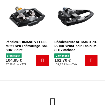
Pédales SHIMANO VTT PD-
Pédales route SHIMANO PD-
M821 SPD +démarrage. SM-
R9100 SPDSL noir + noir SM-
SH51 Saint
SH12 carbone
5 en stock
2 en stock
104,85 €
161,70 €
87,38 €
hors TVA
134,75 €
hors TVA