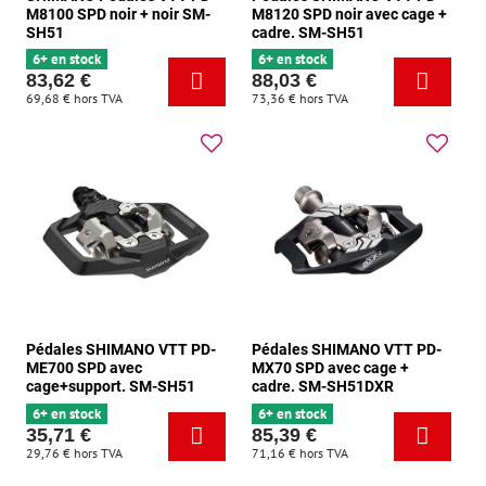
M8100 SPD noir + noir SM-
M8120 SPD noir avec cage +
SH51
cadre. SM-SH51
6+ en stock
6+ en stock
83,62 €
88,03 €
69,68 €
hors TVA
73,36 €
hors TVA
Pédales SHIMANO VTT PD-
Pédales SHIMANO VTT PD-
ME700 SPD avec
MX70 SPD avec cage +
cage+support. SM-SH51
cadre. SM-SH51DXR
6+ en stock
6+ en stock
35,71 €
85,39 €
29,76 €
hors TVA
71,16 €
hors TVA