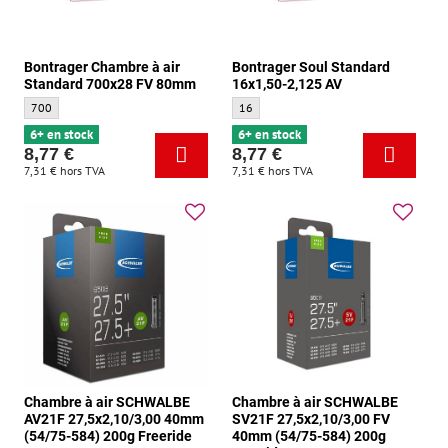
Bontrager Chambre à air
Bontrager Soul Standard
Standard 700x28 FV 80mm
16x1,50-2,125 AV
Bontrager Chambre à air Standard 700x28 FV 80mm - Taille:
Bontrager Soul Standard 16x1,50-2,125 AV
700
16
6+ en stock
6+ en stock
8,77 €
8,77 €
7,31 €
hors TVA
7,31 €
hors TVA
Chambre à air SCHWALBE
Chambre à air SCHWALBE
AV21F 27,5x2,10/3,00 40mm
SV21F 27,5x2,10/3,00 FV
(54/75-584) 200g Freeride
40mm (54/75-584) 200g