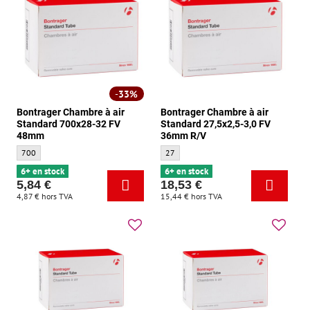
33%
Bontrager Chambre à air
Bontrager Chambre à air
Standard 700x28-32 FV
Standard 27,5x2,5-3,0 FV
48mm
36mm R/V
Bontrager Chambre à air Standard 700x28-32 FV 48mm - Taille:
Bontrager Chambre à air Standard 27,5x2
700
27
6+ en stock
6+ en stock
5,84 €
18,53 €
4,87 €
hors TVA
15,44 €
hors TVA