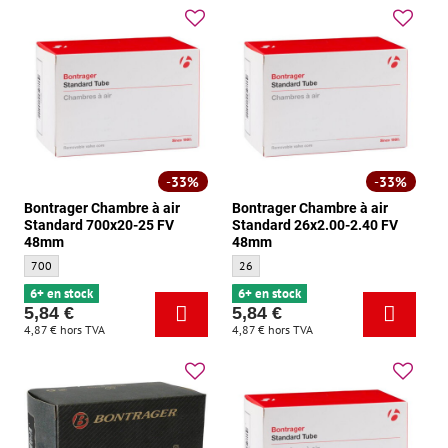
33%
33%
Bontrager Chambre à air
Bontrager Chambre à air
Standard 700x20-25 FV
Standard 26x2.00-2.40 FV
48mm
48mm
Bontrager Chambre à air Standard 700x20-25 FV 48mm - Taille:
Bontrager Chambre à air Standard 26x2.
700
26
6+ en stock
6+ en stock
5,84 €
5,84 €
4,87 €
hors TVA
4,87 €
hors TVA