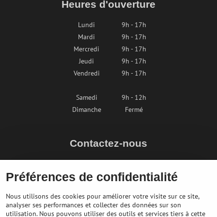
Heures d'ouverture
Lundi
9h - 17h
Mardi
9h - 17h
Mercredi
9h - 17h
Jeudi
9h - 17h
Vendredi
9h - 17h
Samedi
9h - 12h
Dimanche
Fermé
Contactez-nous
info@bikepeak.fr
Préférences de confidentialité
+436764858804
Naviguer vers le magasin
Nous utilisons des cookies pour améliorer votre visite sur ce site,
analyser ses performances et collecter des données sur son
utilisation. Nous pouvons utiliser des outils et services tiers à cette