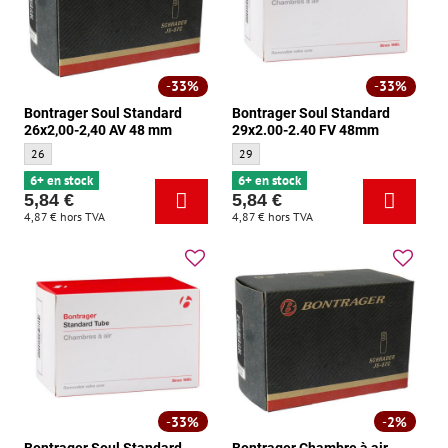
33%
33%
Bontrager Soul Standard
Bontrager Soul Standard
26x2,00-2,40 AV 48 mm
29x2.00-2.40 FV 48mm
Bontrager Soul Standard 26x2,00-2,40 AV 48 mm - Taille:
Bontrager Soul Standard 29x2.00-2.40 F
26
29
6+ en stock
6+ en stock
5,84 €
5,84 €
4,87 €
hors TVA
4,87 €
hors TVA
33%
2%