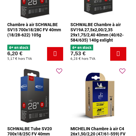
Chambre à air SCHWALBE
SCHWALBE Chambre à air
SV15 700x18/28C FV 40mm
SV19A 27,5x2,00/2,35
(18/28-622) 105g
29x1,75/2,40 40mm (40/62-
584/635) 140g exlight
6+ en stock
6+ en stock
6,20 €
7,53 €
5,17 €
hors TVA
6,28 €
hors TVA
SCHWALBE Tube SV20
MICHELIN Chambre à air C4
700x18/25C FV 40mm
26x1,50/2,20 (47/61-559) FV