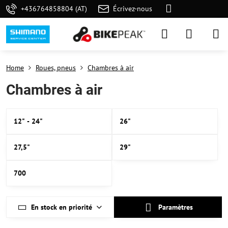
+436764858804 (AT)
Écrivez-nous
Home
Roues, pneus
Chambres à air
Chambres à air
12" - 24"
26"
27,5"
29"
700
En stock en priorité
Paramètres