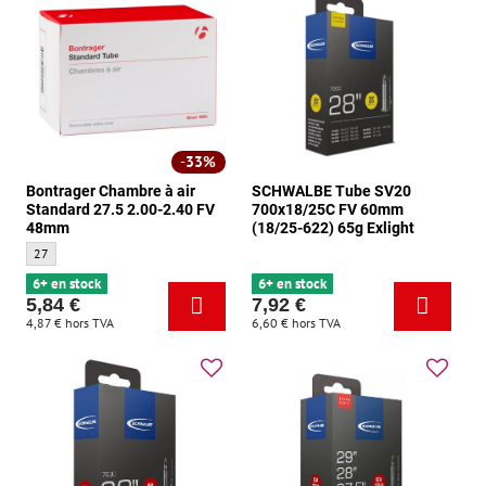
33%
Bontrager Chambre à air
SCHWALBE Tube SV20
Standard 27.5 2.00-2.40 FV
700x18/25C FV 60mm
48mm
(18/25-622) 65g Exlight
Bontrager Chambre à air Standard 27.5 2.00-2.40 FV 48mm - Taille:
27
6+ en stock
6+ en stock
5,84 €
7,92 €
4,87 €
hors TVA
6,60 €
hors TVA