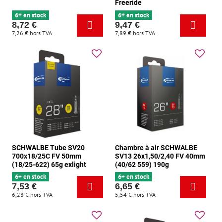
Freeride
6+ en stock
6+ en stock
8,72 €
9,47 €
7,26 €
hors TVA
7,89 €
hors TVA
SCHWALBE Tube SV20
Chambre à air SCHWALBE
700x18/25C FV 50mm
SV13 26x1,50/2,40 FV 40mm
(18/25-622) 65g exlight
(40/62 559) 190g
6+ en stock
6+ en stock
7,53 €
6,65 €
6,28 €
hors TVA
5,54 €
hors TVA