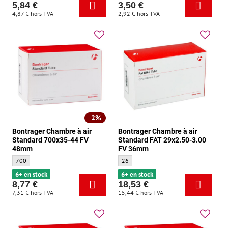
5,84 €
3,50 €
4,87 €
hors TVA
2,92 €
hors TVA
2%
Bontrager Chambre à air
Bontrager Chambre à air
Standard 700x35-44 FV
Standard FAT 29x2.50-3.00
48mm
FV 36mm
Bontrager Chambre à air Standard 700x35-44 FV 48mm - Taille:
Bontrager Chambre à air Standard FAT 2
700
26
6+ en stock
6+ en stock
8,77 €
18,53 €
7,31 €
hors TVA
15,44 €
hors TVA