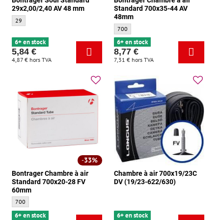
Bontrager Soul Standard
Bontrager Chambre à air
29x2,00/2,40 AV 48 mm
Standard 700x35-44 AV
48mm
Bontrager Soul Standard 29x2,00/2,40 AV 48 mm - Taille:
29
Bontrager Chambre à air Standard 700x3
700
6+ en stock
6+ en stock
5,84 €
8,77 €
4,87 €
hors TVA
7,31 €
hors TVA
33%
Bontrager Chambre à air
Chambre à air 700x19/23C
Standard 700x20-28 FV
DV (19/23-622/630)
60mm
Bontrager Chambre à air Standard 700x20-28 FV 60mm - Taille:
700
6+ en stock
6+ en stock