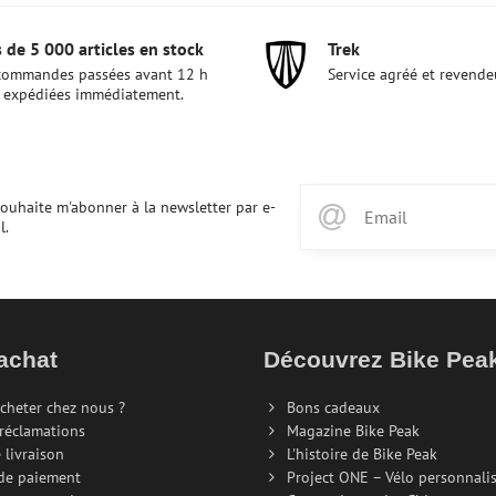
 de 5 000 articles en stock
Trek
commandes passées avant 12 h
Service agréé et revende
 expédiées immédiatement.
souhaite m'abonner à la newsletter par e-
l.
achat
Découvrez Bike Pe
cheter chez nous ?
Bons cadeaux
 réclamations
Magazine Bike Peak
 livraison
L'histoire de Bike Peak
de paiement
Project ONE – Vélo personnali