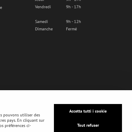
Vendredi
9h - 17h
re
Samedi
9h - 12h
Dimanche
Fermé
Accetta tutti i cookie
us pouvons utiliser des
tres pays. En cliquant sur
Tout refuser
os préférences ci-