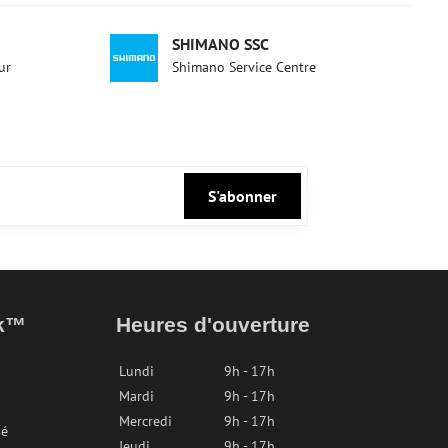
SHIMANO SSC
ur
Shimano Service Centre
S'abonner
ak™
Heures d'ouverture
Lundi
9h - 17h
Mardi
9h - 17h
Mercredi
9h - 17h
sé
Jeudi
9h - 17h