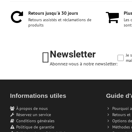
Retours jusqu'à 30 jours
Plus
Retours assistés et réclamations de
Les 
produits
sont
Newsletter
Je 
mai
Abonnez-vous à notre newsletter:
Informations utiles
Guide d'
À propos de nous
Pourquoi a
Réservez un service
Retours et
Conditions générales
Options de
Politique de garantie
Méthodes 