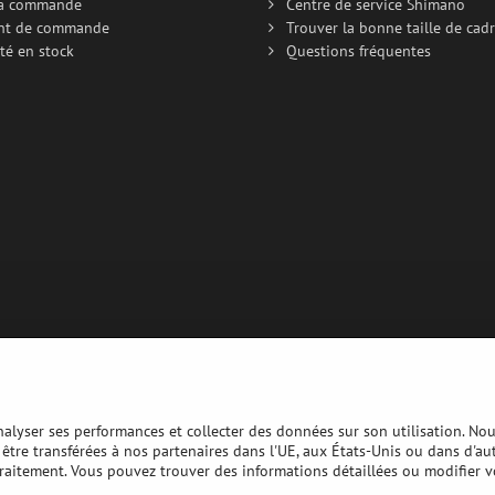
la commande
Centre de service Shimano
nt de commande
Trouver la bonne taille de cad
té en stock
Questions fréquentes
analyser ses performances et collecter des données sur son utilisation. No
nt être transférées à nos partenaires dans l'UE, aux États-Unis ou dans d'au
traitement. Vous pouvez trouver des informations détaillées ou modifier v