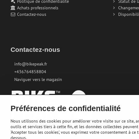
Politique de confidentialité
Statut de 
Achats professionnels
Changeme
Contactez-nous
Disponibili
Contactez-nous
info@bikepeak.fr
+436764858804
Naviguer vers le magasin
Préférences de confidentialité
Nous utilisons des cookies pour améliorer votre visite sur ce site, 
outils et services tiers à cette fin, et les données collectées peuve
'Accepter tous les cookies', vous exprimez votre consentement à ce 
dessous.