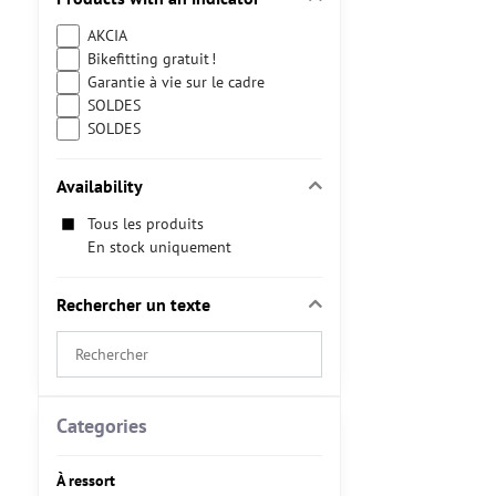
AKCIA
Bikefitting gratuit !
Garantie à vie sur le cadre
SOLDES
SOLDES
Availability
Tous les produits
En stock uniquement
Rechercher un texte
Search
filter
results
by
Categories
fulltext
À ressort