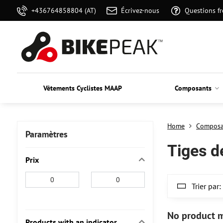
+436764858804 (AT)
Écrivez-nous
Questions f
Vêtements Cyclistes MAAP
Composants
Home
Composa
Paramètres
Tiges d
Prix
From:
To:
Trier par:
Products with an indicator