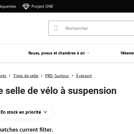
réquentes
Project ONE
Roues, pneus et chambres à air
Vêteme
nts
Tiges de selle
PRO, Suntour
À ressort
e selle de vélo à suspension
En stock en priorité