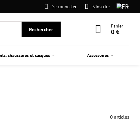
Se connecter
S’inscrire
Panier
Rechercher
0 €
nts, chaussures et casques
Accessoires
0
articles