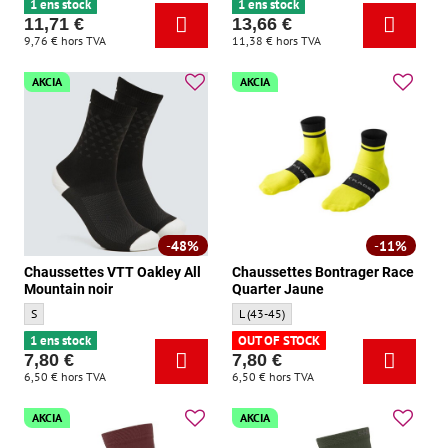
1 ens stock
1 ens stock
11,71 €
13,66 €
9,76 €
hors TVA
11,38 €
hors TVA
AKCIA
AKCIA
48%
11%
Chaussettes VTT Oakley All
Chaussettes Bontrager Race
Mountain noir
Quarter Jaune
Chaussettes VTT Oakley All Mountain noir - Taille:
Chaussettes Bontrager Race Quarter Jaune 
S
L (43-45)
1 ens stock
OUT OF STOCK
7,80 €
7,80 €
6,50 €
hors TVA
6,50 €
hors TVA
AKCIA
AKCIA