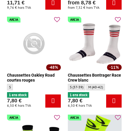
11,71 €
from 8,78 €
9,76 €
hors TVA
from 7,32 €
hors TVA
AKCIA
AKCIA
48%
11%
Chaussettes Oakley Road
Chaussettes Bontrager Race
courtes rouges
Crew blanc
Chaussettes Oakley Road courtes rouges - Taille:
Chaussettes Bontrager Race Crew blanc - 
Chaussettes Bontrager Race C
S
S (37-39)
M (40-42)
1 ens stock
1 ens stock
7,80 €
7,80 €
6,50 €
hors TVA
6,50 €
hors TVA
AKCIA
AKCIA