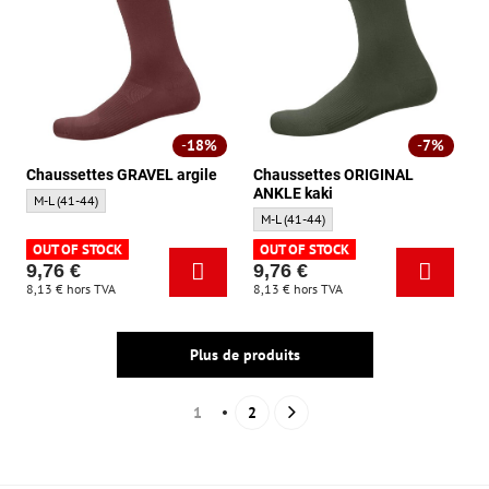
18%
7%
Chaussettes GRAVEL argile
Chaussettes ORIGINAL
ANKLE kaki
Chaussettes GRAVEL argile - Taille:
M-L (41-44)
Chaussettes ORIGINAL ANKLE kaki - Taille
M-L (41-44)
OUT OF STOCK
OUT OF STOCK
9,76 €
9,76 €
8,13 €
hors TVA
8,13 €
hors TVA
Plus de produits
1
2