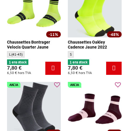
11%
48%
Chaussettes Bontrager
Chaussettes Oakley
Velocis Quarter Jaune
Cadence Jaune 2022
Chaussettes Bontrager Velocis Quarter Jaune - Taille:
Chaussettes Oakley Cadence Jaune 2022 -
L (41-43)
S
1 ens stock
1 ens stock
7,80 €
7,80 €
6,50 €
hors TVA
6,50 €
hors TVA
AKCIA
AKCIA