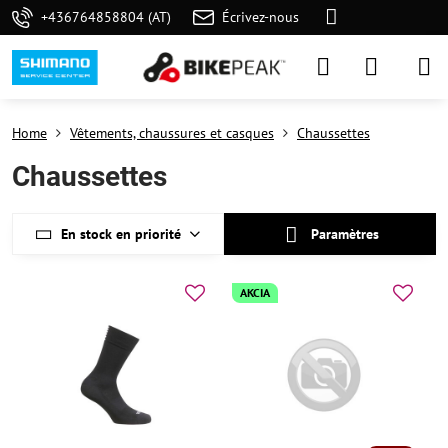
+436764858804 (AT)
Écrivez-nous
Home
Vêtements, chaussures et casques
Chaussettes
Chaussettes
En stock en priorité
Paramètres
AKCIA