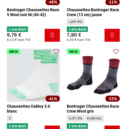
48%
11%
Bontrager Chaussettes Race
Chaussettes Bontrager Race
5 Wool noir M (40-42)
Crew (13 cm) jaune
Chaussettes Bontrager Race Crew (13 cm) 
L (43-45)
1 ens stock
1 ens stock
9,76 €
7,80 €
8,13 €
hors TVA
6,50 €
hors TVA
AKCIA
AKCIA
41%
53%
Chaussettes Oakley 3.0
Bontrager Chaussettes Race
blanc
Crew Wool gris
Chaussettes Oakley 3.0 blanc - Taille:
Bontrager Chaussettes Race Crew Wool gris
Bontrager Chaussettes Race C
S
S (37-39)
M (40-42)
1 ens stock
1 ens stock