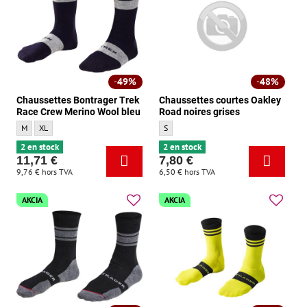
49%
48%
Chaussettes Bontrager Trek
Chaussettes courtes Oakley
Race Crew Merino Wool bleu
Road noires grises
Chaussettes Bontrager Trek Race Crew Merino Wool bleu - Taille:
Chaussettes Bontrager Trek Race Crew Merino Wool bleu - Taille:
Chaussettes courtes Oakley Road noires gri
M
XL
S
2 en stock
2 en stock
11,71 €
7,80 €
9,76 €
hors TVA
6,50 €
hors TVA
AKCIA
AKCIA