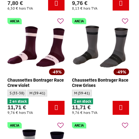
7,80 €
9,76 €
6,50 €
hors TVA
8,13 €
hors TVA
AKCIA
AKCIA
49%
49%
Chaussettes Bontrager Race
Chaussettes Bontrager Race
Crew violet
Crew Grises
Chaussettes Bontrager Race Crew violet - Taille:
Chaussettes Bontrager Race Crew violet - Taille:
Chaussettes Bontrager Race Crew Grises - 
S (35-38)
M (39-41)
M (39-41)
2 en stock
2 en stock
11,71 €
11,71 €
9,76 €
hors TVA
9,76 €
hors TVA
AKCIA
AKCIA