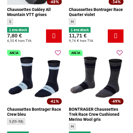
48%
34%
Chaussettes Oakley All
Chaussettes Bontrager Race
Mountain VTT grises
Quarter violet
Chaussettes Oakley All Mountain VTT grises - Taille:
Chaussettes Bontrager Race Quarter violet 
S
M
1 ens stock
1 ens stock
7,80 €
11,71 €
6,50 €
hors TVA
9,76 €
hors TVA
AKCIA
AKCIA
41%
49%
Chaussettes Bontrager Race
BONTRAGER Chaussettes
Crew bleu
Trek Race Crew Cushioned
Merino Wool gris
Chaussettes Bontrager Race Crew bleu - Taille:
S (35-38)
BONTRAGER Chaussettes Trek Race Crew Cu
M