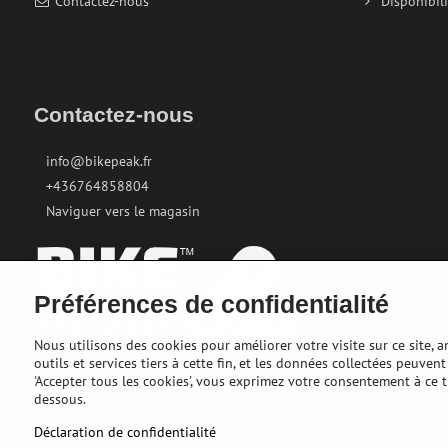
Contactez-nous
Disponibili
Contactez-nous
info@bikepeak.fr
+436764858804
Naviguer vers le magasin
Préférences de confidentialité
Nous utilisons des cookies pour améliorer votre visite sur ce site, 
outils et services tiers à cette fin, et les données collectées peuve
'Accepter tous les cookies', vous exprimez votre consentement à ce 
dessous.
©
2026
Déclaration de confidentialité