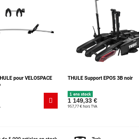
THULE pour VELOSPACE
THULE Support EPOS 3B noir
o
1 ens stock
1 149,33 €
A
957,77 €
hors TVA
 de 5 000 articles en stock
Trek