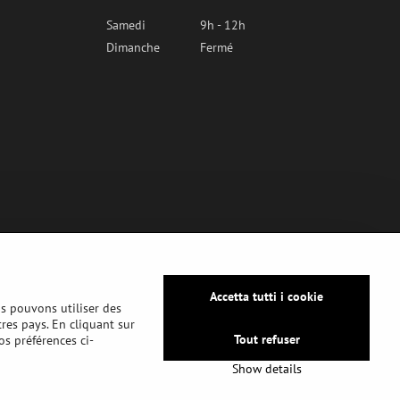
Samedi
9h - 12h
Dimanche
Fermé
Accetta tutti i cookie
us pouvons utiliser des
tres pays. En cliquant sur
Tout refuser
os préférences ci-
Show details
ntialité