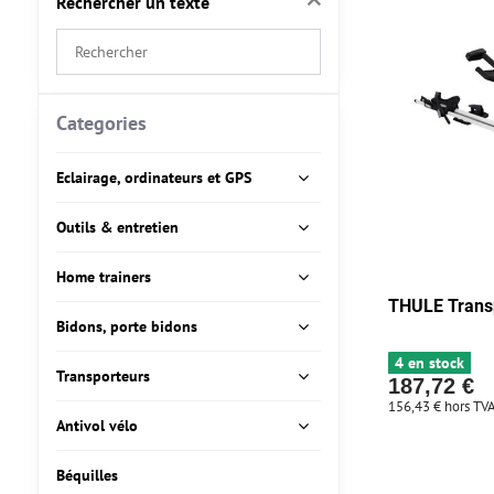
Rechercher un texte
Search
filter
results
by
Categories
fulltext
Eclairage, ordinateurs et GPS
Outils & entretien
Home trainers
THULE Trans
Bidons, porte bidons
4 en stock
Transporteurs
187,72 €
156,43 €
hors TV
Antivol vélo
Béquilles