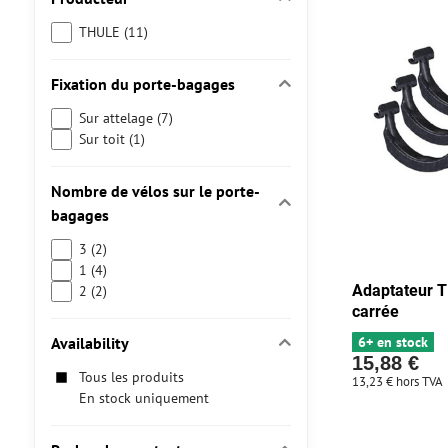
THULE (11)
Fixation du porte-bagages
Sur attelage (7)
Sur toit (1)
Nombre de vélos sur le porte-
bagages
3 (2)
1 (4)
Adaptateur T
2 (2)
carrée
Availability
6+ en stock
15,88 €
Tous les produits
13,23 €
hors TVA
En stock uniquement