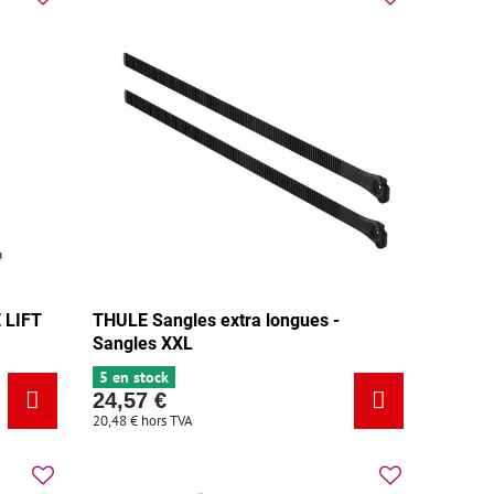
 LIFT
THULE Sangles extra longues -
Sangles XXL
5 en stock
24,57 €
20,48 €
hors TVA