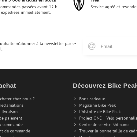
commandes passées avant 12 h
Service agréé et revende
 expédiées immédiatement.
souhaite m'abonner à la newsletter par e-
l.
achat
Découvrez Bike Pe
cheter chez nous ?
Bons cadeaux
 réclamations
Magazine Bike Peak
 livraison
L'histoire de Bike Peak
de paiement
Project ONE – Vélo personnali
la commande
Centre de service Shimano
nt de commande
Trouver la bonne taille de cad