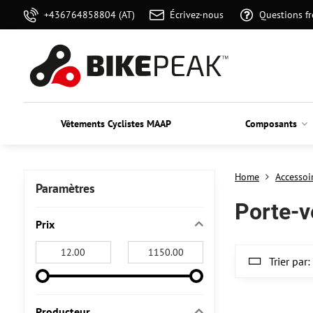
+436764858804 (AT)
Écrivez-nous
Questions f
Vêtements Cyclistes MAAP
Composants
Home
Accessoi
Paramètres
Porte-v
Prix
From:
To:
Trier par:
Producteur