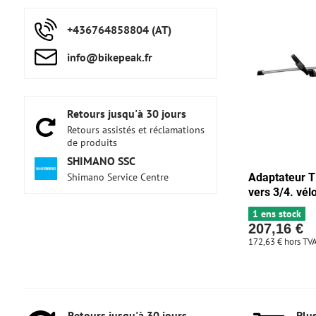
+436764858804 (AT)
info​@bikepeak​.fr
Retours jusqu'à 30 jours
Retours assistés et réclamations
de produits
SHIMANO SSC
Shimano Service Centre
Adaptateur 
vers 3/4. vél
1 ens stock
207,16 €
172,63 €
hors TV
Retours jusqu'à 30 jours
Plus