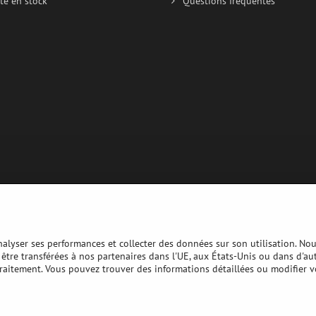
té en stock
Questions fréquentes
analyser ses performances et collecter des données sur son utilisation. No
nt être transférées à nos partenaires dans l'UE, aux États-Unis ou dans d'au
traitement. Vous pouvez trouver des informations détaillées ou modifier v
Copyright
Préférences en matière de confidentialité
Déclaration de confide
Website created with:
BiznisWeb.sk