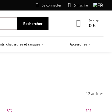
Se connecter
S’inscrire
Panier
Rechercher
0 €
nts, chaussures et casques
Accessoires
12
articles