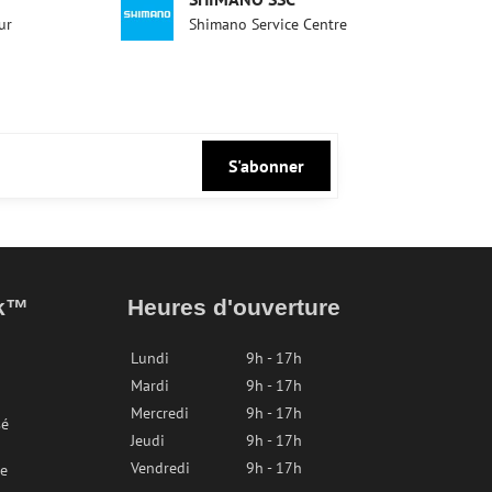
ur
Shimano Service Centre
S'abonner
ak™
Heures d'ouverture
Lundi
9h - 17h
Mardi
9h - 17h
Mercredi
9h - 17h
sé
Jeudi
9h - 17h
Vendredi
9h - 17h
re