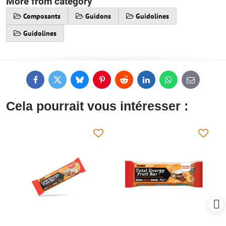
More from category
Composants
Guidons
Guidolines
Guidolines
Facebook
Twitter
Bluesky
Pinterest
Reddit
LinkedIn
WhatsApp
E-
mail
Cela pourrait vous intéresser :