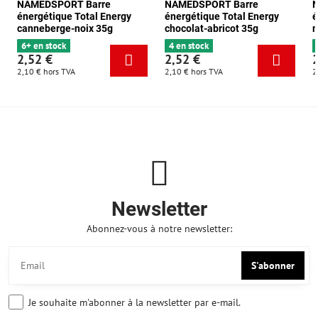
NAMEDSPORT Barre
NAMEDSPORT Barre
énergétique Total Energy
énergétique Total Energy
é
canneberge-noix 35g
chocolat-abricot 35g
m
6+ en stock
4 en stock
2,52 €
2,52 €
2,10 €
hors TVA
2,10 €
hors TVA
2
Newsletter
Abonnez-vous à notre newsletter:
S'abonner
Je souhaite m'abonner à la newsletter par e-mail.