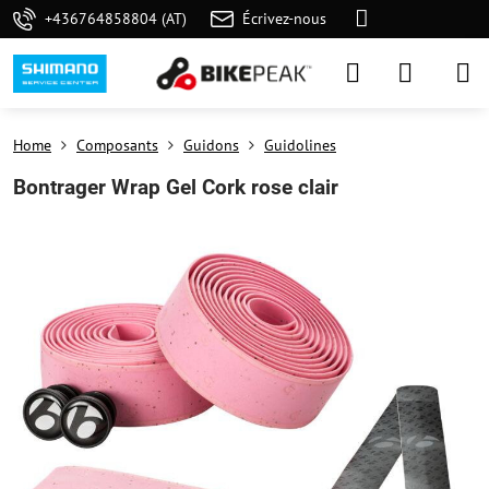
+436764858804 (AT)
Écrivez-nous
Home
Composants
Guidons
Guidolines
Bontrager Wrap Gel Cork rose clair