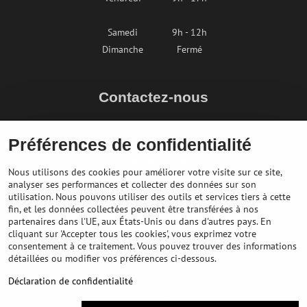
Samedi
9h - 12h
Dimanche
Fermé
Contactez-nous
info@bikepeak.fr
Préférences de confidentialité
+436764858804
Naviguer vers le magasin
Nous utilisons des cookies pour améliorer votre visite sur ce site,
analyser ses performances et collecter des données sur son
utilisation. Nous pouvons utiliser des outils et services tiers à cette
fin, et les données collectées peuvent être transférées à nos
partenaires dans l'UE, aux États-Unis ou dans d'autres pays. En
cliquant sur 'Accepter tous les cookies', vous exprimez votre
consentement à ce traitement. Vous pouvez trouver des informations
détaillées ou modifier vos préférences ci-dessous.
Déclaration de confidentialité
©
2026
Copyright