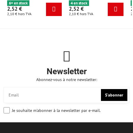
6+ en stock
4 en stock
2,52 €
2,52 €
2,10 €
hors TVA
2,10 €
hors TVA
2
Newsletter
Abonnez-vous à notre newsletter:
S'abonner
Je souhaite m'abonner à la newsletter par e-mail.