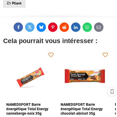
Pliant
Facebook
Twitter
Bluesky
Pinterest
Reddit
LinkedIn
WhatsApp
E-
mail
Cela pourrait vous intéresser :
NAMEDSPORT Barre
NAMEDSPORT Barre
énergétique Total Energy
énergétique Total Energy
é
canneberge-noix 35g
chocolat-abricot 35g
m