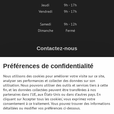
Jeudi
9h - 17h
Vendredi
9h - 17h
Samedi
9h - 12h
Dimanche
Fermé
Contactez-nous
info@bikepeak.fr
Préférences de confidentialité
+436764858804
Naviguer vers le magasin
Nous utilisons des cookies pour améliorer votre visite sur ce site,
analyser ses performances et collecter des données sur son
utilisation. Nous pouvons utiliser des outils et services tiers à cette
fin, et les données collectées peuvent être transférées à nos
partenaires dans l'UE, aux États-Unis ou dans d'autres pays. En
cliquant sur 'Accepter tous les cookies', vous exprimez votre
consentement à ce traitement. Vous pouvez trouver des informations
détaillées ou modifier vos préférences ci-dessous.