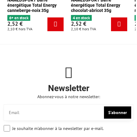
NAMEDSPORT Barre
NAMEDSPORT Barre
énergétique Total Energy
énergétique Total Energy
é
canneberge-noix 35g
chocolat-abricot 35g
m
6+ en stock
4 en stock
2,52 €
2,52 €
2,10 €
hors TVA
2,10 €
hors TVA
2
Newsletter
Abonnez-vous à notre newsletter:
S'abonner
Je souhaite m'abonner à la newsletter par e-mail.