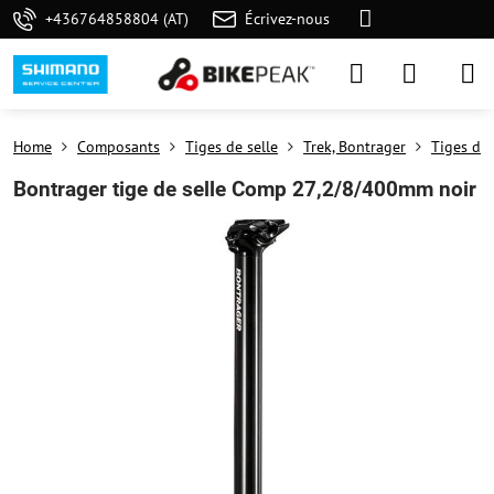
+436764858804 (AT)
Écrivez-nous
Home
Composants
Tiges de selle
Trek, Bontrager
Tiges de 
Bontrager tige de selle Comp 27,2/8/400mm noir