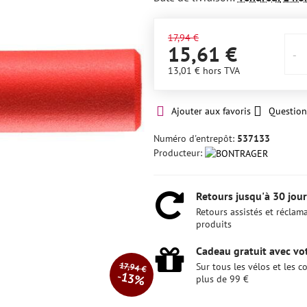
17,94 €
15,61 €
13,01 €
hors TVA
Ajouter aux favoris
Question
Numéro d'entrepôt:
537133
Producteur:
Retours jusqu'à 30 jour
Retours assistés et réclam
produits
Cadeau gratuit avec vot
17,94 €
Sur tous les vélos et les
13%
plus de 99 €