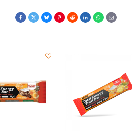
Facebook
Twitter
Bluesky
Pinterest
Reddit
LinkedIn
WhatsApp
E-
mail