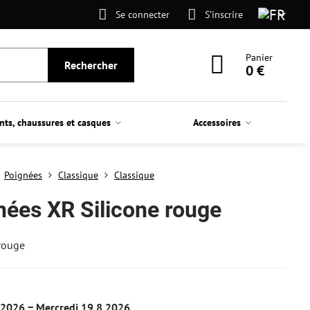
Se connecter
S’inscrire
Panier
Rechercher
0 €
nts, chaussures et casques
Accessoires
Poignées
Classique
Classique
nées XR Silicone rouge
rouge
.2026 −
Mercredi
19.8.2026