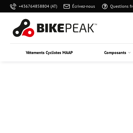
+436764858804 (AT)
Écrivez-nous
Questions f
Vêtements Cyclistes MAAP
Composants