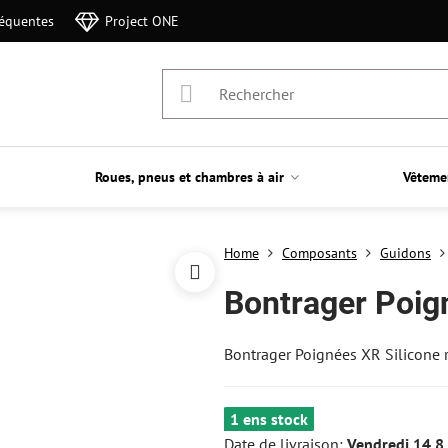
réquentes
Project ONE
Roues, pneus et chambres à air
Vêteme
Home
Composants
Guidons
Bontrager Poig
Bontrager Poignées XR Silicone 
1 ens stock
Date de livraison:
Vendredi
14.8