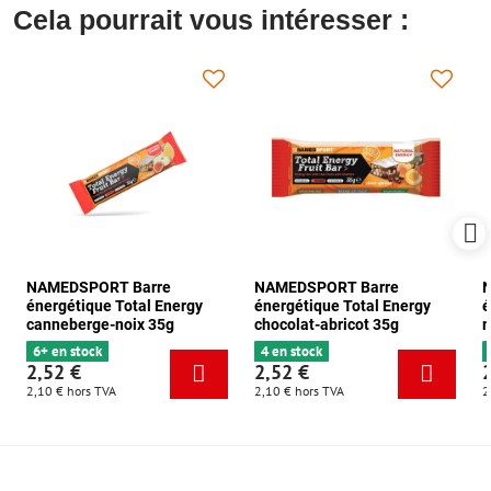
Cela pourrait vous intéresser :
NAMEDSPORT Barre
NAMEDSPORT Barre
énergétique Total Energy
énergétique Total Energy
é
canneberge-noix 35g
chocolat-abricot 35g
m
6+ en stock
4 en stock
2,52 €
2,52 €
2,10 €
hors TVA
2,10 €
hors TVA
2