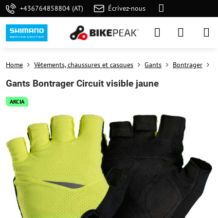
+436764858804 (AT)
Écrivez-nous
Home
Vêtements, chaussures et casques
Gants
Bontrager
P
Gants Bontrager Circuit visible jaune
AKCIA