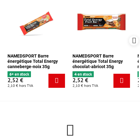
NAMEDSPORT Barre
NAMEDSPORT Barre
énergétique Total Energy
énergétique Total Energy
é
canneberge-noix 35g
chocolat-abricot 35g
m
6+ en stock
4 en stock
2,52 €
2,52 €
2,10 €
hors TVA
2,10 €
hors TVA
2