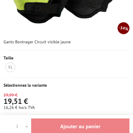
34%
Gants Bontrager Circuit visible jaune
Taille
XL
OUT
OF
STOCK
Sélectionnez la variante
29,99 €
19,51 €
16,26 €
hors TVA
Ajouter au panier