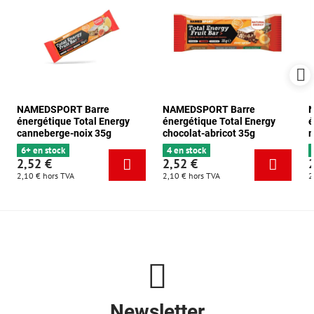
NAMEDSPORT Barre
NAMEDSPORT Barre
énergétique Total Energy
énergétique Total Energy
é
canneberge-noix 35g
chocolat-abricot 35g
m
6+ en stock
4 en stock
2,52 €
2,52 €
2,10 €
hors TVA
2,10 €
hors TVA
2
Newsletter