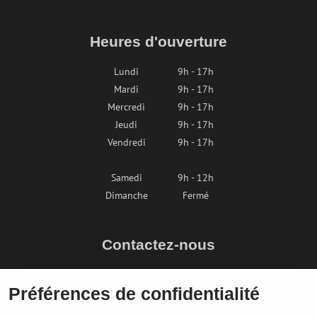
Heures d'ouverture
Lundi
9h - 17h
Mardi
9h - 17h
Mercredi
9h - 17h
Jeudi
9h - 17h
Vendredi
9h - 17h
Samedi
9h - 12h
Dimanche
Fermé
Contactez-nous
info@bikepeak.fr
Préférences de confidentialité
+436764858804
Naviguer vers le magasin