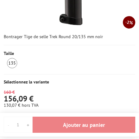
2%
Bontrager Tige de selle Trek Round 20/135 mm noir
Taille
135
1
ens
stock
Sélectionnez la variante
160 €
156,09 €
130,07 €
hors TVA
Ajouter au panier