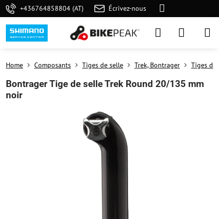
+436764858804 (AT)
Écrivez-nous
Home
Composants
Tiges de selle
Trek, Bontrager
Tiges de 
Bontrager Tige de selle Trek Round 20/135 mm
noir