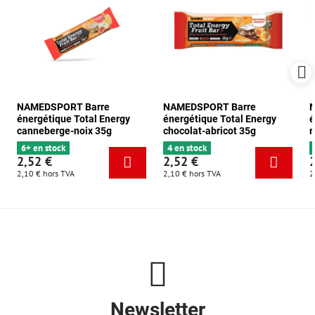
NAMEDSPORT Barre
NAMEDSPORT Barre
énergétique Total Energy
énergétique Total Energy
é
canneberge-noix 35g
chocolat-abricot 35g
m
6+ en stock
4 en stock
2,52 €
2,52 €
2,10 €
hors TVA
2,10 €
hors TVA
2
Newsletter