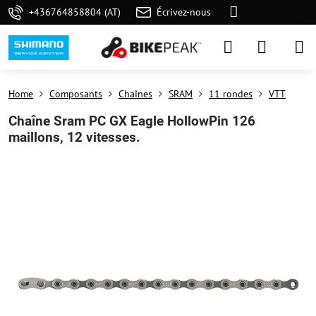
+436764858804 (AT)
Écrivez-nous
Home
Composants
Chaînes
SRAM
11 rondes
VTT
Chaîne Sram PC GX Eagle HollowPin 126
maillons, 12 vitesses.