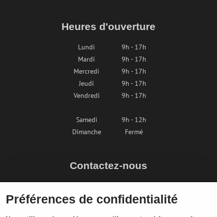
Heures d'ouverture
Lundi
9h - 17h
Mardi
9h - 17h
Mercredi
9h - 17h
Jeudi
9h - 17h
Vendredi
9h - 17h
Samedi
9h - 12h
Dimanche
Fermé
Contactez-nous
info@bikepeak.fr
Préférences de confidentialité
+436764858804
Naviguer vers le magasin