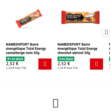
NAMEDSPORT Barre
NAMEDSPORT Barre
énergétique Total Energy
énergétique Total Energy
é
canneberge-noix 35g
chocolat-abricot 35g
m
6+ en stock
4 en stock
2,52 €
2,52 €
2,10 €
hors TVA
2,10 €
hors TVA
2