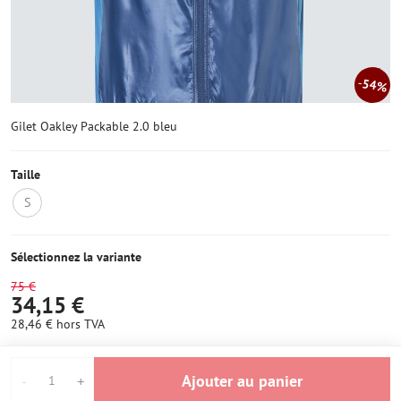
54%
Gilet Oakley Packable 2.0 bleu
Taille
S
OUT
OF
STOCK
Sélectionnez la variante
75 €
34,15 €
28,46 €
hors TVA
Ajouter au panier