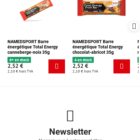
NAMEDSPORT Barre
NAMEDSPORT Barre
énergétique Total Energy
énergétique Total Energy
é
canneberge-noix 35g
chocolat-abricot 35g
m
6+ en stock
4 en stock
2,52 €
2,52 €
2,10 €
hors TVA
2,10 €
hors TVA
2
Newsletter