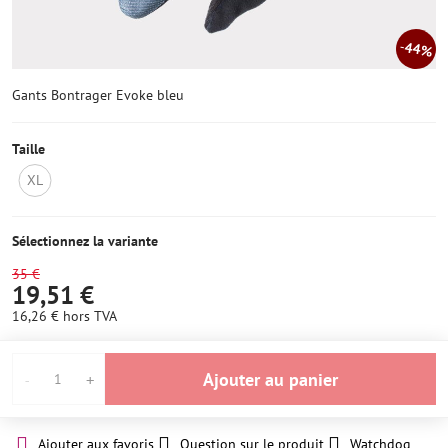
44%
Gants Bontrager Evoke bleu
Taille
XL
OUT
OF
STOCK
Sélectionnez la variante
35 €
19,51 €
16,26 €
hors TVA
Ajouter au panier
Ajouter aux favoris
Question sur le produit
Watchdog