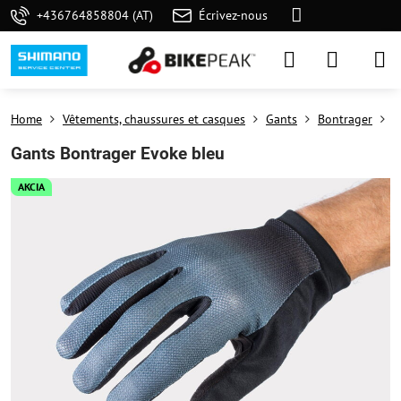
+436764858804 (AT)
Écrivez-nous
Home
Vêtements, chaussures et casques
Gants
Bontrager
P
Gants Bontrager Evoke bleu
AKCIA