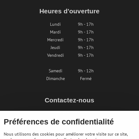
Heures d'ouverture
Lundi
9h - 17h
Mardi
9h - 17h
Mercredi
9h - 17h
Jeudi
9h - 17h
Vendredi
9h - 17h
Samedi
9h - 12h
Dimanche
Fermé
Contactez-nous
info@bikepeak.fr
Préférences de confidentialité
+436764858804
Naviguer vers le magasin
Nous utilisons des cookies pour améliorer votre visite sur ce site,