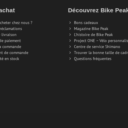
achat
Découvrez Bike Pe
cheter chez nous ?
Bons cadeaux
 réclamations
Magazine Bike Peak
 livraison
L'histoire de Bike Peak
de paiement
Project ONE – Vélo personnali
la commande
Centre de service Shimano
nt de commande
Trouver la bonne taille de cad
té en stock
Questions fréquentes