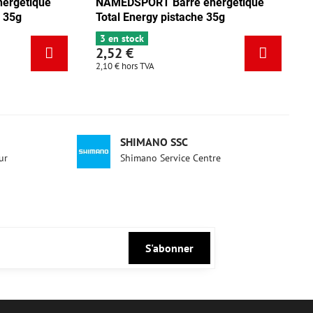
NAMEDSPORT Barre énergétique
NAMEDSPORT
Total Energy mix Tango 35g
Total Energy
5 en stock
3 en stock
2,52 €
2,52 €
2,10 €
hors TVA
2,10 €
hors TVA
SHIMANO SSC
ur
Shimano Service Centre
S'abonner