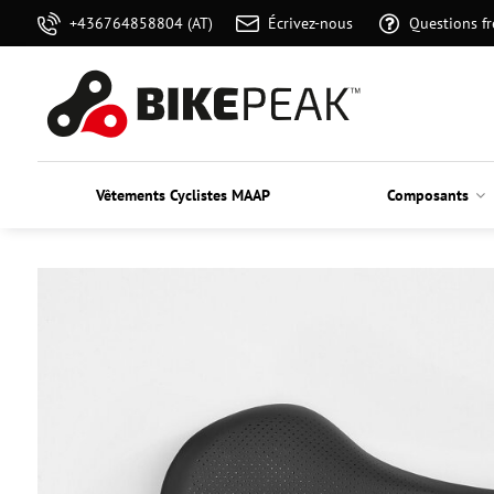
+436764858804 (AT)
Écrivez-nous
Questions f
Vêtements Cyclistes MAAP
Composants