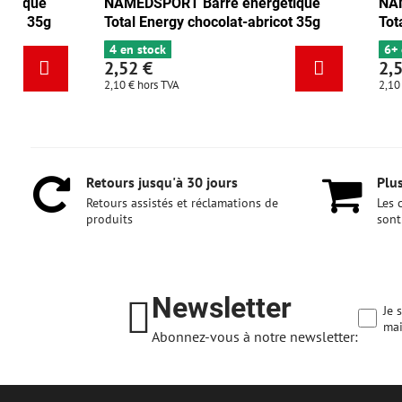
NAMEDSPORT Barre énergétique
NAMEDSPORT Ba
Total Energy canneberge-noix 35g
Total Energy ch
6+ en stock
4 en stock
2,52 €
2,52 €
2,10 €
hors TVA
2,10 €
hors TVA
Retours jusqu'à 30 jours
Plus
Retours assistés et réclamations de
Les 
produits
sont
Newsletter
Je 
mai
Abonnez-vous à notre newsletter: