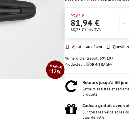
93,65 €
81,94 €
68,28 €
hors TVA
Ajouter aux favoris
Question
Numéro d'entrepôt:
599197
Producteur:
93,65 €
12%
Retours jusqu'à 30 jour
Retours assistés et réclam
produits
Cadeau gratuit avec vot
Sur tous les vélos et les
plus de 99 €