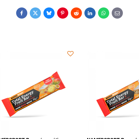
Facebook
Twitter
Bluesky
Pinterest
Reddit
LinkedIn
WhatsApp
E-
mail