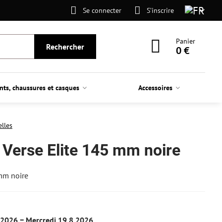
Se connecter
S’inscrire
Panier
Rechercher
0 €
nts, chaussures et casques
Accessoires
elles
 Verse Elite 145 mm noire
 mm noire
.2026 −
Mercredi
19.8.2026