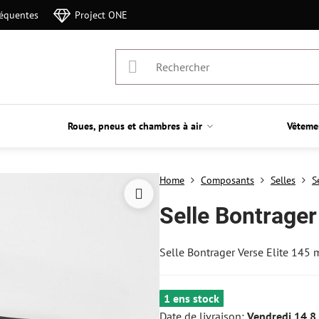
réquentes
Project ONE
Roues, pneus et chambres à air
Vêteme
Home
Composants
Selles
S
Selle Bontrager
Selle Bontrager Verse Elite 145
1 ens stock
Date de livraison:
Vendredi
14.8