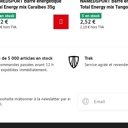
rre énergétique
NAMEDSPORT Barre énergétique
ocolat-abricot 35g
Total Energy mix Caraïbes 35g
6+ en stock
2,52 €
2,10 €
hors TVA
 de 5 000 articles en stock
Trek
commandes passées avant 12 h
Service agréé et revende
 expédiées immédiatement.
souhaite m'abonner à la newsletter par e-
l.