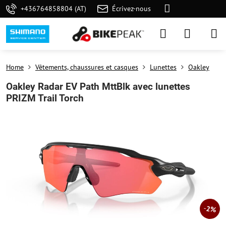
+436764858804 (AT)
Écrivez-nous
Home
Vêtements, chaussures et casques
Lunettes
Oakley
Oakley Radar EV Path MttBlk avec lunettes
PRIZM Trail Torch
2%