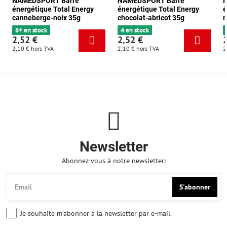
NAMEDSPORT Barre
NAMEDSPORT Barre
énergétique Total Energy
énergétique Total Energy
é
canneberge-noix 35g
chocolat-abricot 35g
m
6+ en stock
4 en stock
2,52 €
2,52 €
2,10 €
hors TVA
2,10 €
hors TVA
2
Newsletter
Abonnez-vous à notre newsletter:
S'abonner
Je souhaite m'abonner à la newsletter par e-mail.