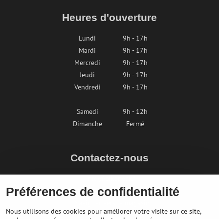
Heures d'ouverture
Lundi
9h - 17h
Mardi
9h - 17h
Mercredi
9h - 17h
Jeudi
9h - 17h
Vendredi
9h - 17h
Samedi
9h - 12h
Dimanche
Fermé
Contactez-nous
info@bikepeak.fr
Préférences de confidentialité
+436764858804
Naviguer vers le magasin
Nous utilisons des cookies pour améliorer votre visite sur ce site,