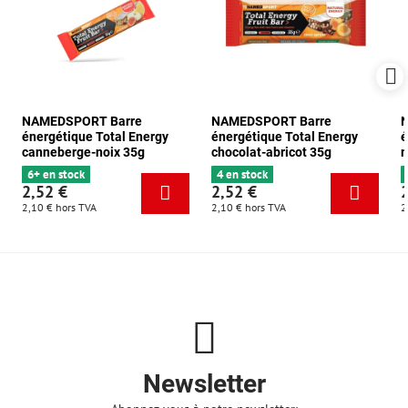
NAMEDSPORT Barre
NAMEDSPORT Barre
énergétique Total Energy
énergétique Total Energy
é
canneberge-noix 35g
chocolat-abricot 35g
m
6+ en stock
4 en stock
2,52 €
2,52 €
2,10 €
hors TVA
2,10 €
hors TVA
2
Newsletter