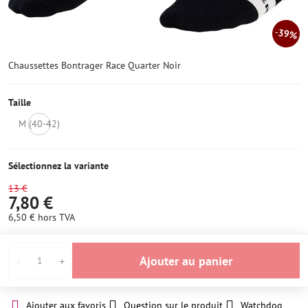
39%
Chaussettes Bontrager Race Quarter Noir
Taille
M (40-42)
OUT
OF
STOCK
Sélectionnez la variante
13 €
7,80 €
6,50 €
hors TVA
Ajouter au panier
Ajouter aux favoris
Question sur le produit
Watchdog