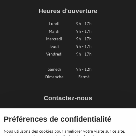
Heures d'ouverture
Lundi
9h - 17h
Mardi
9h - 17h
Mercredi
9h - 17h
Jeudi
9h - 17h
Vendredi
9h - 17h
Samedi
9h - 12h
Dimanche
Fermé
Contactez-nous
info@bikepeak.fr
Préférences de confidentialité
+436764858804
Naviguer vers le magasin
Nous utilisons des cookies pour améliorer votre visite sur ce site,