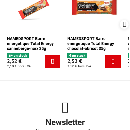
NAMEDSPORT Barre
NAMEDSPORT Barre
énergétique Total Energy
énergétique Total Energy
é
canneberge-noix 35g
chocolat-abricot 35g
m
6+ en stock
4 en stock
2,52 €
2,52 €
2,10 €
hors TVA
2,10 €
hors TVA
2
Newsletter