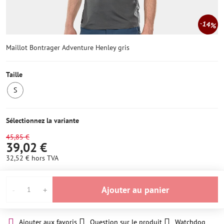
14%
Maillot Bontrager Adventure Henley gris
Taille
S
1
ens
stock
Sélectionnez la variante
45,85 €
39,02 €
32,52 €
hors TVA
Ajouter au panier
Ajouter aux favoris
Question sur le produit
Watchdog