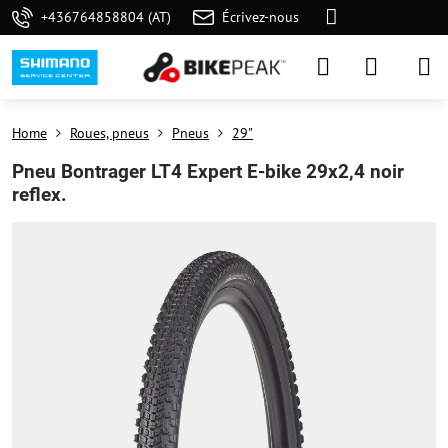
+436764858804 (AT)
Écrivez-nous
Home
Roues, pneus
Pneus
29"
Pneu Bontrager LT4 Expert E-bike 29x2,4 noir
reflex.