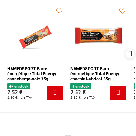
NAMEDSPORT Barre
NAMEDSPORT Barre
énergétique Total Energy
énergétique Total Energy
é
canneberge-noix 35g
chocolat-abricot 35g
m
6+ en stock
4 en stock
2,52 €
2,52 €
2,10 €
hors TVA
2,10 €
hors TVA
2