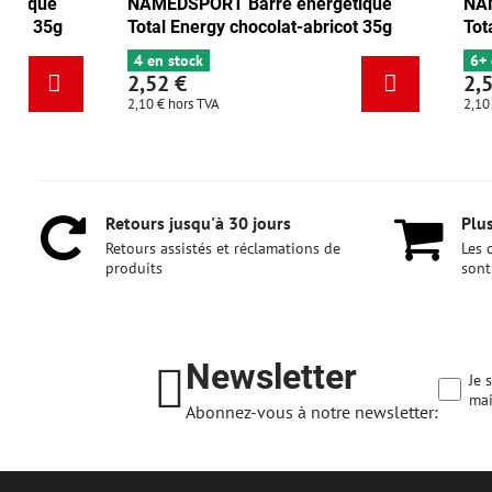
NAMEDSPORT Barre énergétique
NAMEDSPORT 
Total Energy canneberge-noix 35g
Total Energy 
6+ en stock
4 en stock
2,52 €
2,52 €
2,10 €
hors TVA
2,10 €
hors TVA
Retours jusqu'à 30 jours
Plus
Retours assistés et réclamations de
Les 
produits
sont
Newsletter
Je 
mai
Abonnez-vous à notre newsletter: