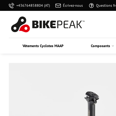
+436764858804 (AT)
Écrivez-nous
Questions f
Vêtements Cyclistes MAAP
Composants