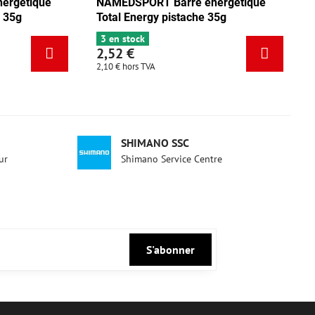
NAMEDSPORT Barre énergétique
NAMEDSPOR
Total Energy mix Tango 35g
Total Ener
5 en stock
3 en stock
2,52 €
2,52 €
2,10 €
hors TVA
2,10 €
hors TV
SHIMANO SSC
ur
Shimano Service Centre
S'abonner