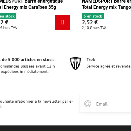
Barre énergétique
NAMEDSPORT Barre énergétique
chocolat-abricot 35g
Total Energy mix Caraïbes 35g
6+ en stock
2,52 €
2,10 €
hors TVA
 de 5 000 articles en stock
Trek
commandes passées avant 12 h
Service agréé et revende
 expédiées immédiatement.
souhaite m'abonner à la newsletter par e-
l.