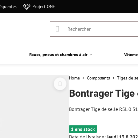
réquentes
Project ONE
Roues, pneus et chambres à air
Vêteme
Home
Composants
Tiges de se
Bontrager Tige 
Bontrager Tige de selle RSL 0 31
1 ens stock
Date de livraison:
Jeudi
13.8.20