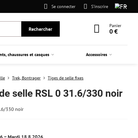
Se connecter
S’inscrire
Panier
Rechercher
0 €
nts, chaussures et casques
Accessoires
lle
Trek, Bontrager
Tiges de selle fixes
de selle RSL 0 31.6/330 noir
.6/330 noir
26 −
Mardi
18.8.2026