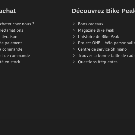
achat
Découvrez Bike Pe
cheter chez nous ?
Bons cadeaux
 réclamations
Magazine Bike Peak
 livraison
L'histoire de Bike Peak
de paiement
Project ONE – Vélo personnali
la commande
Centre de service Shimano
nt de commande
Trouver la bonne taille de cad
té en stock
Questions fréquentes