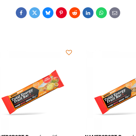
Facebook
Twitter
Bluesky
Pinterest
Reddit
LinkedIn
WhatsApp
E-
mail