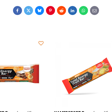
Facebook
Twitter
Bluesky
Pinterest
Reddit
LinkedIn
WhatsApp
E-
mail