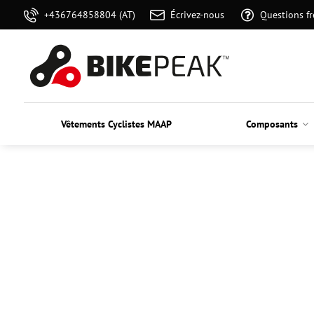
+436764858804 (AT)
Écrivez-nous
Questions f
Vêtements Cyclistes MAAP
Composants