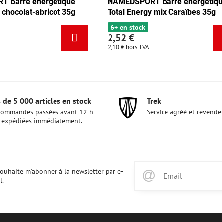
AMEDSPORT Barre énergétique
NAMEDSPORT Barre 
otal Energy mix Caraïbes 35g
Total Energy mix Tan
6+ en stock
5 en stock
,52 €
2,52 €
,10 €
hors TVA
2,10 €
hors TVA
 de 5 000 articles en stock
Trek
commandes passées avant 12 h
Service agréé et revende
 expédiées immédiatement.
souhaite m'abonner à la newsletter par e-
l.