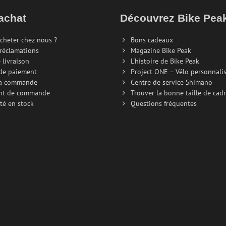
achat
Découvrez Bike Pe
cheter chez nous ?
Bons cadeaux
 réclamations
Magazine Bike Peak
 livraison
L'histoire de Bike Peak
de paiement
Project ONE – Vélo personnali
la commande
Centre de service Shimano
nt de commande
Trouver la bonne taille de cad
té en stock
Questions fréquentes