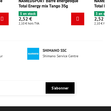
énergétique
NAMEDSPORT Barre énergétique
go 35g
Total Energy pistache 35g
3 en stock
2,52 €
2,10 €
hors TVA
SHIMANO SSC
ur
Shimano Service Centre
S'abonner