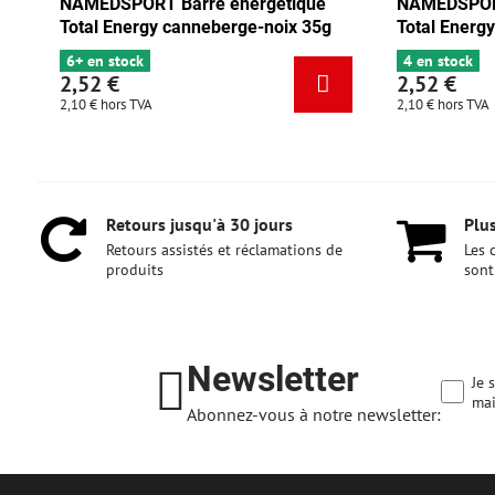
rgétique
NAMEDSPORT Barre énergétique
N
e-noix 35g
Total Energy chocolat-abricot 35g
T
4 en stock
2,52 €
2
2,10 €
hors TVA
2
Retours jusqu'à 30 jours
Plus
Retours assistés et réclamations de
Les 
produits
sont
Newsletter
Je 
mai
Abonnez-vous à notre newsletter: