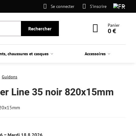
Se connecter
S’inscrire
Panier
Rechercher
0 €
nts, chaussures et casques
Accessoires
Guidons
er Line 35 noir 820x15mm
 820x15mm
26 −
Mardi
18.8.2026