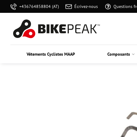
+436764858804 (AT)
Écrivez-nous
Questions f
Vêtements Cyclistes MAAP
Composants