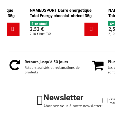
NAMEDSPORT Barre énergétique
NAMEDSPORT
Total Energy canneberge-noix 35g
Total Energy
6+ en stock
4 en stock
2,52 €
2,52 €
2,10 €
hors TVA
2,10 €
hors TVA
Retours jusqu'à 30 jours
Plus
Retours assistés et réclamations de
Les 
produits
sont
Newsletter
Je 
mai
Abonnez-vous à notre newsletter: