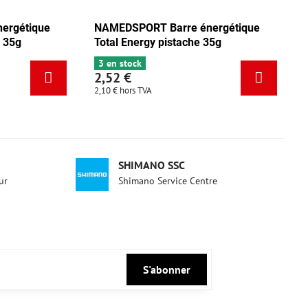
e
NAMEDSPORT Barre énergétique
NAMEDSPO
Total Energy mix Tango 35g
Total Ene
5 en stock
3 en stock
2,52 €
2,52 €
2,10 €
hors TVA
2,10 €
hors 
SHIMANO SSC
ur
Shimano Service Centre
S'abonner