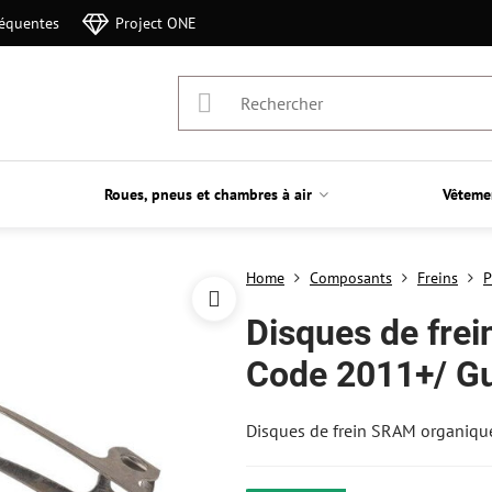
réquentes
Project ONE
Roues, pneus et chambres à air
Vêteme
Home
Composants
Freins
P
Disques de fre
Code 2011+/ Gu
Disques de frein SRAM organiqu