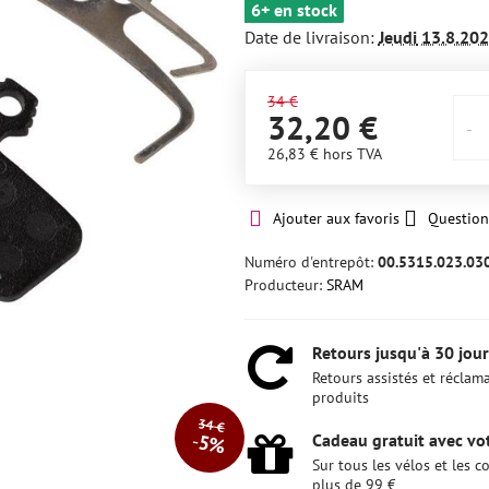
6+ en stock
Date de livraison:
Jeudi
13.8.20
34 €
32,20 €
26,83 €
hors TVA
Ajouter aux favoris
Question
Numéro d'entrepôt:
00.5315.023.03
Producteur:
SRAM
Retours jusqu'à 30 jour
Retours assistés et réclam
produits
34 €
Cadeau gratuit avec vot
5%
Sur tous les vélos et les
plus de 99 €