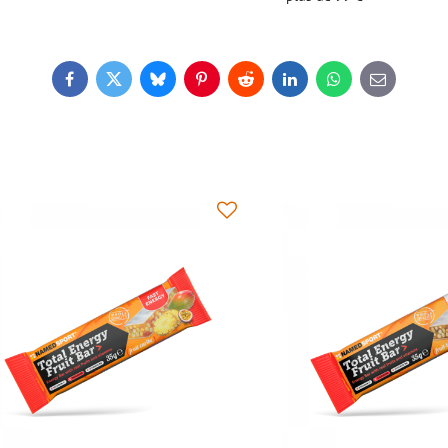
Facebook
Twitter
Bluesky
Pinterest
Reddit
LinkedIn
WhatsApp
E-
mail