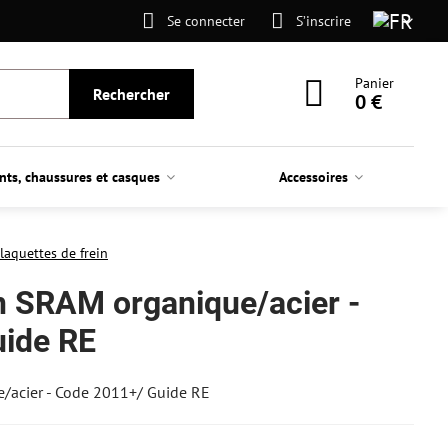
Se connecter
S’inscrire
Panier
Rechercher
0 €
nts, chaussures et casques
Accessoires
laquettes de frein
in SRAM organique/acier -
ide RE
e/acier - Code 2011+/ Guide RE