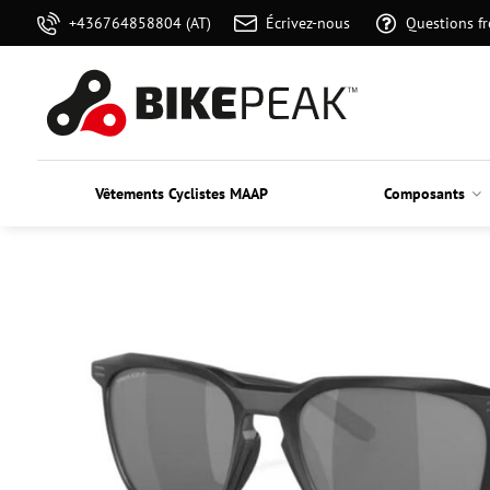
+436764858804 (AT)
Écrivez-nous
Questions f
Vêtements Cyclistes MAAP
Composants