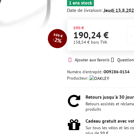
1 ens stock
Date de livraison:
Jeudi
13.8.20
195 €
190,24 €
195 €
2%
158,54 €
hors TVA
Ajouter aux favoris
Question
Numéro d'entrepôt:
OO9286-0154
Producteur:
Retours jusqu'à 30 jour
Retours assistés et réclam
produits
Cadeau gratuit avec vot
Sur tous les vélos et les
plus de 99 €