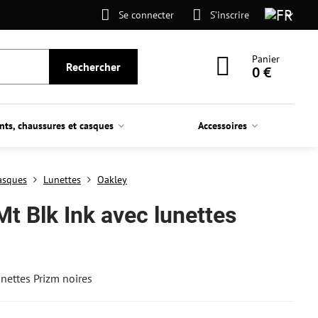
Se connecter
S’inscrire
Panier
Rechercher
0 €
nts, chaussures et casques
Accessoires
asques
Lunettes
Oakley
t Blk Ink avec lunettes
nettes Prizm noires