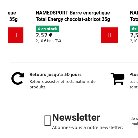
NAMEDSPORT Barre énergétique
NAMEDSPORT Ba
Total Energy canneberge-noix 35g
Total Energy ch
6+ en stock
4 en stock
2,52 €
2,52 €
2,10 €
hors TVA
2,10 €
hors TVA
Retours jusqu'à 30 jours
Plus
Retours assistés et réclamations de
Les 
produits
sont
Newsletter
Je 
mai
Abonnez-vous à notre newsletter: