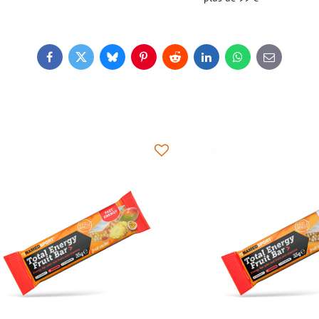
Facebook
Twitter
Bluesky
Pinterest
Reddit
LinkedIn
WhatsApp
E-
mail