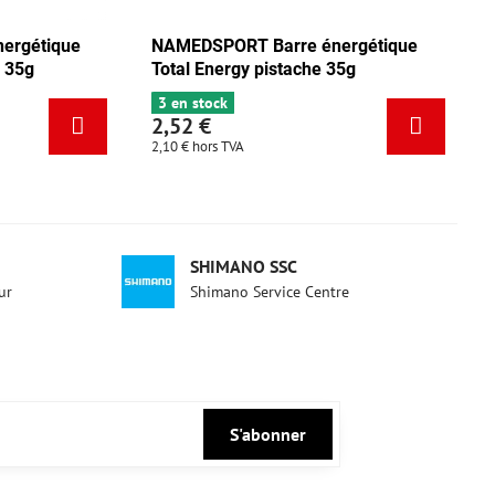
NAMEDSPORT Barre énergétique
NAMEDSPORT
Total Energy mix Tango 35g
Total Energy
5 en stock
3 en stock
2,52 €
2,52 €
2,10 €
hors TVA
2,10 €
hors TVA
SHIMANO SSC
ur
Shimano Service Centre
S'abonner