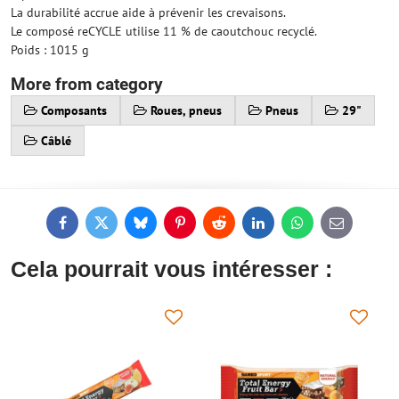
La durabilité accrue aide à prévenir les crevaisons.
Le composé reCYCLE utilise 11 % de caoutchouc recyclé.
Poids : 1015 g
More from category
Composants
Roues, pneus
Pneus
29"
Câblé
Facebook
Twitter
Bluesky
Pinterest
Reddit
LinkedIn
WhatsApp
E-
mail
Cela pourrait vous intéresser :