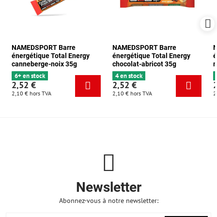
NAMEDSPORT Barre
NAMEDSPORT Barre
énergétique Total Energy
énergétique Total Energy
é
canneberge-noix 35g
chocolat-abricot 35g
m
6+ en stock
4 en stock
2,52 €
2,52 €
2,10 €
hors TVA
2,10 €
hors TVA
2
Newsletter
Abonnez-vous à notre newsletter: