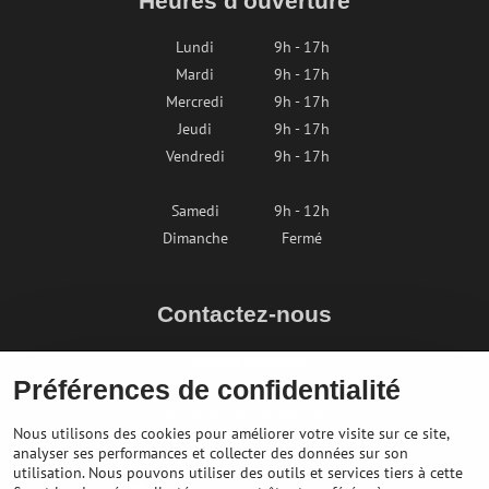
Heures d'ouverture
Lundi
9h - 17h
Mardi
9h - 17h
Mercredi
9h - 17h
Jeudi
9h - 17h
Vendredi
9h - 17h
Samedi
9h - 12h
Dimanche
Fermé
Contactez-nous
info@bikepeak.fr
Préférences de confidentialité
+436764858804
Naviguer vers le magasin
Nous utilisons des cookies pour améliorer votre visite sur ce site,
analyser ses performances et collecter des données sur son
utilisation. Nous pouvons utiliser des outils et services tiers à cette