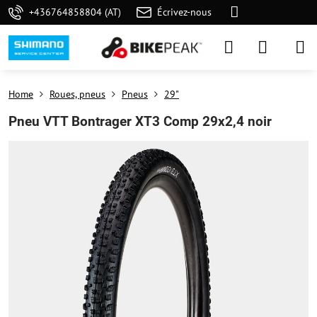
+436764858804 (AT)
Écrivez-nous
Home
Roues, pneus
Pneus
29"
Pneu VTT Bontrager XT3 Comp 29x2,4 noir