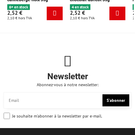
6+ en stock
4 en stock
2,52 €
2,52 €
2,10 €
hors TVA
2,10 €
hors TVA
2
Newsletter
Abonnez-vous à notre newsletter:
S'abonner
Je souhaite m'abonner à la newsletter par e-mail.