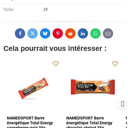
Taille:
29
Facebook
Twitter
Bluesky
Pinterest
Reddit
LinkedIn
WhatsApp
E-
mail
Cela pourrait vous intéresser :
NAMEDSPORT Barre
NAMEDSPORT Barre
énergétique Total Energy
énergétique Total Energy
é
canneberge-noix 35g
chocolat-abricot 35g
m