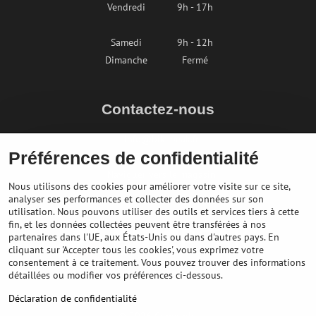
Vendredi
9h - 17h
Samedi
9h - 12h
Dimanche
Fermé
Contactez-nous
info@bikepeak.fr
Préférences de confidentialité
+436764858804
Naviguer vers le magasin
Nous utilisons des cookies pour améliorer votre visite sur ce site,
analyser ses performances et collecter des données sur son
utilisation. Nous pouvons utiliser des outils et services tiers à cette
fin, et les données collectées peuvent être transférées à nos
partenaires dans l'UE, aux États-Unis ou dans d'autres pays. En
cliquant sur 'Accepter tous les cookies', vous exprimez votre
consentement à ce traitement. Vous pouvez trouver des informations
détaillées ou modifier vos préférences ci-dessous.
Déclaration de confidentialité