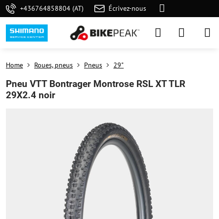
+436764858804 (AT)
Écrivez-nous
Home
Roues, pneus
Pneus
29"
Pneu VTT Bontrager Montrose RSL XT TLR
29X2.4 noir