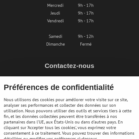
Mercredi
9h - 17h
Jeudi
9h - 17h
Vendredi
9h - 17h
Samedi
9h - 12h
Dimanche
Fermé
Contactez-nous
info@bikepeak.fr
Préférences de confidentialité
+436764858804
Naviguer vers le magasin
Nous utilisons des cookies pour améliorer votre visite sur ce site,
analyser ses performances et collecter des données sur son
utilisation. Nous pouvons utiliser des outils et services tiers à cette
fin, et les données collectées peuvent être transférées à nos
partenaires dans l'UE, aux États-Unis ou dans d'autres pays. En
cliquant sur 'Accepter tous les cookies', vous exprimez votre
consentement à ce traitement. Vous pouvez trouver des informations
détaillées ou modifier vos préférences ci-dessous.