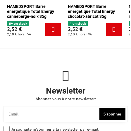
NAMEDSPORT Barre
NAMEDSPORT Barre
énergétique Total Energy
énergétique Total Energy
é
canneberge-noix 35g
chocolat-abricot 35g
m
6+ en stock
4 en stock
2,52 €
2,52 €
2,10 €
hors TVA
2,10 €
hors TVA
2
Newsletter
Abonnez-vous à notre newsletter:
S'abonner
Je souhaite m'abonner à la newsletter par e-mail.