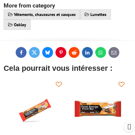
More from category
Vêtements, chaussures et casques
Lunettes
Oakley
Facebook
Twitter
Bluesky
Pinterest
Reddit
LinkedIn
WhatsApp
E-
mail
Cela pourrait vous intéresser :