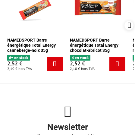
NAMEDSPORT Barre
NAMEDSPORT Barre
énergétique Total Energy
énergétique Total Energy
é
canneberge-noix 35g
chocolat-abricot 35g
m
6+ en stock
4 en stock
2,52 €
2,52 €
2,10 €
hors TVA
2,10 €
hors TVA
2
Newsletter