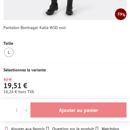
39%
Pantalon Bontrager Kalia WSD noir
Taille
L
4
en
stock
Sélectionnez la variante
32 €
19,51 €
16,26 €
hors TVA
Ajouter au panier
Ajouter aux favoris
Question sur le produit
Watchdog