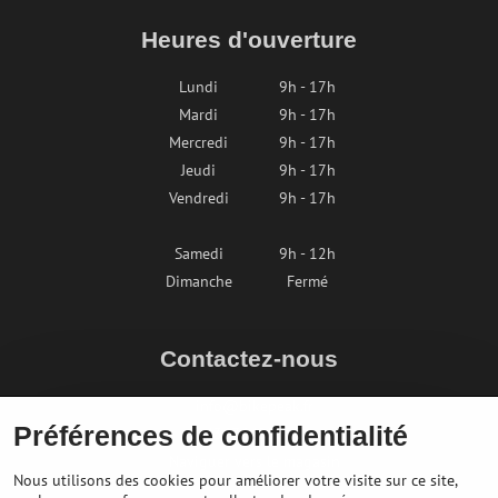
Heures d'ouverture
Lundi
9h - 17h
Mardi
9h - 17h
Mercredi
9h - 17h
Jeudi
9h - 17h
Vendredi
9h - 17h
Samedi
9h - 12h
Dimanche
Fermé
Contactez-nous
info@bikepeak.fr
Préférences de confidentialité
+436764858804
Naviguer vers le magasin
Nous utilisons des cookies pour améliorer votre visite sur ce site,