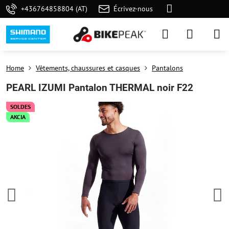
+436764858804 (AT)
Écrivez-nous
Home
Vêtements, chaussures et casques
Pantalons
PEARL IZUMI Pantalon THERMAL noir F22
SOLDES
AKCIA