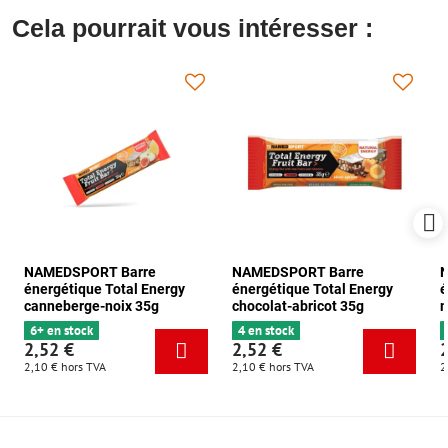
Cela pourrait vous intéresser :
NAMEDSPORT Barre
NAMEDSPORT Barre
énergétique Total Energy
énergétique Total Energy
é
canneberge-noix 35g
chocolat-abricot 35g
m
6+ en stock
4 en stock
2,52 €
2,52 €
2,10 €
hors TVA
2,10 €
hors TVA
2