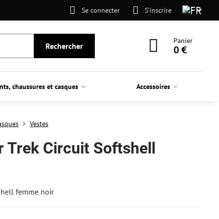
Se connecter
S’inscrire
Panier
Rechercher
0 €
nts, chaussures et casques
Accessoires
asques
Vestes
 Trek Circuit Softshell
tshell femme noir