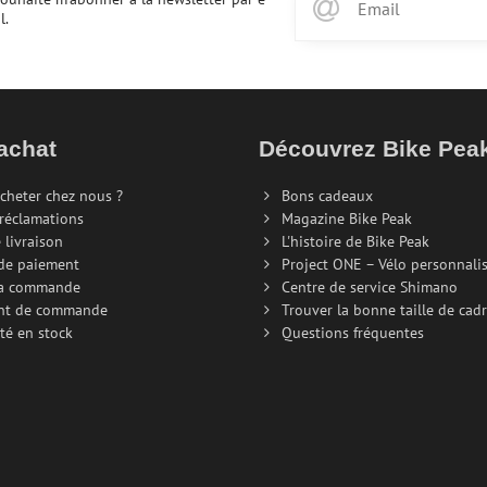
l.
achat
Découvrez Bike Pe
cheter chez nous ?
Bons cadeaux
 réclamations
Magazine Bike Peak
 livraison
L'histoire de Bike Peak
de paiement
Project ONE – Vélo personnali
la commande
Centre de service Shimano
nt de commande
Trouver la bonne taille de cad
té en stock
Questions fréquentes