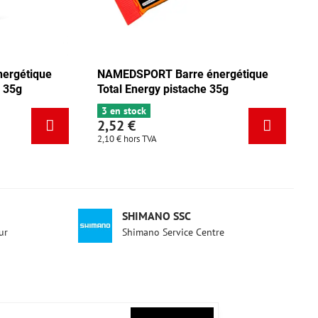
ue
NAMEDSPORT Barre énergétique
NAMEDSP
Total Energy mix Tango 35g
Total Ene
5 en stock
3 en stoc
2,52 €
2,52 €
2,10 €
hors TVA
2,10 €
hors 
SHIMANO SSC
ur
Shimano Service Centre