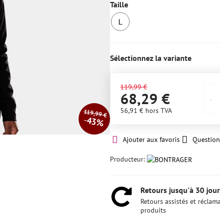
Taille
L
1
ens
stock
Sélectionnez la variante
119,99 €
68,29 €
56,91 €
hors TVA
119,99 €
43%
Ajouter aux favoris
Question
Producteur:
Retours jusqu'à 30 jour
Retours assistés et réclam
produits