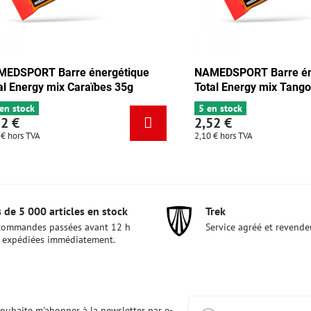
 Barre énergétique
NAMEDSPORT Barre énergétiq
 chocolat-abricot 35g
Total Energy mix Caraïbes 35g
6+ en stock
2,52 €
2,10 €
hors TVA
 de 5 000 articles en stock
Trek
commandes passées avant 12 h
Service agréé et revende
 expédiées immédiatement.
souhaite m'abonner à la newsletter par e-