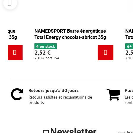
NAMEDSPORT Barre énergétique
NAMEDSPORT
Total Energy canneberge-noix 35g
Total Energy
6+ en stock
4 en stock
2,52 €
2,52 €
2,10 €
hors TVA
2,10 €
hors TVA
Retours jusqu'à 30 jours
Plus
Retours assistés et réclamations de
Les 
produits
sont
Newsletter
Je 