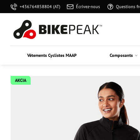
+436764858804 (AT)
Écrivez-nous
Questions f
Vêtements Cyclistes MAAP
Composants
AKCIA