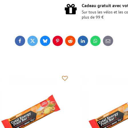
Cadeau gratuit avec vot
Sur tous les vélos et les
plus de 99 €
Facebook
Twitter
Bluesky
Pinterest
Reddit
LinkedIn
WhatsApp
E-
mail