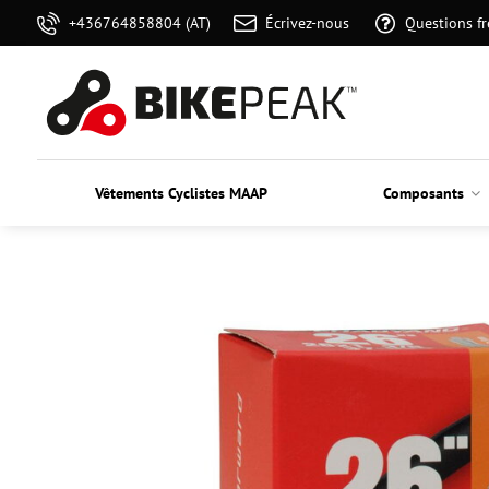
+436764858804 (AT)
Écrivez-nous
Questions f
Vêtements Cyclistes MAAP
Composants