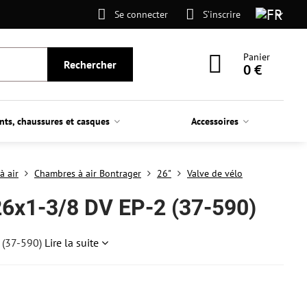
Se connecter
S’inscrire
Panier
Rechercher
0 €
nts, chaussures et casques
Accessoires
à air
Chambres à air Bontrager
26"
Valve de vélo
26x1-3/8 DV EP-2 (37-590)
 (37-590)
Lire la suite