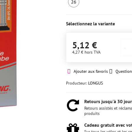
26
4
en
stock
Sélectionnez la variante
5,12 €
4,27 €
hors TVA
Ajouter aux favoris
Question
Producteur:
LONGUS
Retours jusqu'à 30 jour
Retours assistés et réclam
produits
Cadeau gratuit avec vot
Sur tous les vélos et les