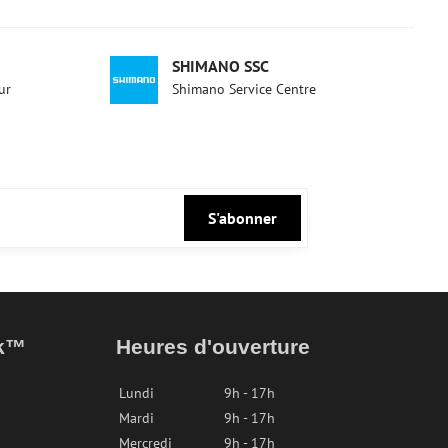
SHIMANO SSC
ur
Shimano Service Centre
S'abonner
ak™
Heures d'ouverture
Lundi
9h - 17h
Mardi
9h - 17h
Mercredi
9h - 17h