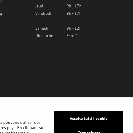
sé
Jeudi
9h - 17h
Vendredi
9h - 17h
re
Samedi
9h - 12h
Dimanche
Fermé
Accetta tutti i cookie
us pouvons utiliser des
tres pays. En cliquant sur
Tout refuser