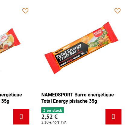
ue
NAMEDSPORT Barre énergétique
NAMEDSP
Total Energy mix Tango 35g
Total Ene
5 en stock
3 en stoc
2,52 €
2,52 €
2,10 €
hors TVA
2,10 €
hors 