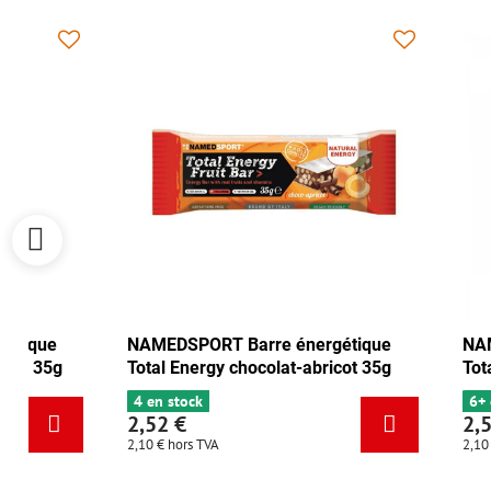
NAMEDSPORT Barre énergétique
NAMEDSPORT
Total Energy canneberge-noix 35g
Total Energy
6+ en stock
4 en stock
2,52 €
2,52 €
2,10 €
hors TVA
2,10 €
hors TVA