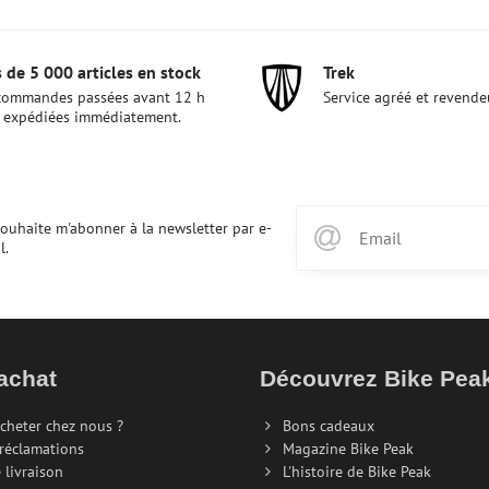
 de 5 000 articles en stock
Trek
commandes passées avant 12 h
Service agréé et revende
 expédiées immédiatement.
souhaite m'abonner à la newsletter par e-
l.
achat
Découvrez Bike Pe
cheter chez nous ?
Bons cadeaux
 réclamations
Magazine Bike Peak
 livraison
L'histoire de Bike Peak