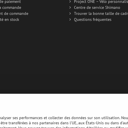
de paiement
Project ONE – Vélo personnali
la commande
Centre de service Shimano
nt de commande
Trouver la bonne taille de cad
té en stock
Questions fréquentes
analyser ses performances et collecter des données sur son utilisation. No
nt être transférées à nos partenaires dans l'UE, aux États-Unis ou dans d'au