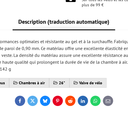
plus de 99 €
Description (traduction automatique)
formances optimales et résistante au gel et à la surchauffe. Fabriq
e paroi de 0,90 mm. Ce matériau offre une excellente élasticité e
a veste. La densité du matériau assure une excellente résistance au
de haute qualité qui prolongent la durée de vie de la chambre à air.
 142 g
eus
Chambres à air
26"
Valve de vélo
Facebook
Twitter
Bluesky
Pinterest
Reddit
LinkedIn
WhatsApp
E-
mail