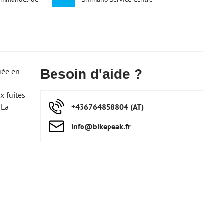
uée en
Besoin d'aide ?
n
x fuites
 La
+436764858804 (AT)
info​@bikepeak​.fr