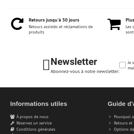
Retours jusqu'à 30 jours
Plus
Retours assistés et réclamations de
Les 
produits
sont
Newsletter
Je 
mai
Abonnez-vous à notre newsletter:
Informations utiles
Guide d'
À propos de nous
Pourquoi a
Réservez un service
Retours et
Conditions générales
Options de