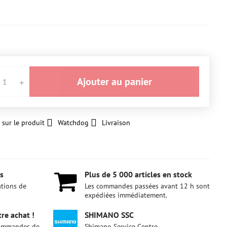
Ajouter au panier
 sur le produit
Watchdog
Livraison
s
Plus de 5 000 articles en stock
ations de
Les commandes passées avant 12 h sont
expédiées immédiatement.
re achat !
SHIMANO SSC
 commandes de
Shimano Service Centre