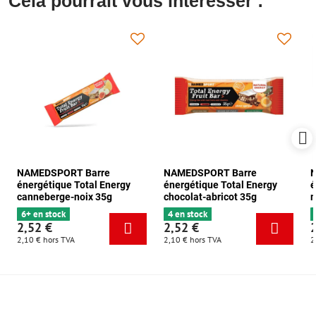
Cela pourrait vous intéresser :
NAMEDSPORT Barre
NAMEDSPORT Barre
énergétique Total Energy
énergétique Total Energy
é
canneberge-noix 35g
chocolat-abricot 35g
m
6+ en stock
4 en stock
2,52 €
2,52 €
2,10 €
hors TVA
2,10 €
hors TVA
2