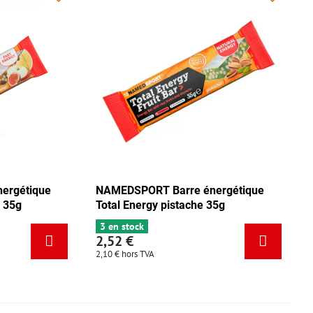
ue
NAMEDSPORT Barre énergétique
NAMEDSP
Total Energy mix Tango 35g
Total Ene
5 en stock
3 en stoc
2,52 €
2,52 €
2,10 €
hors TVA
2,10 €
hors 