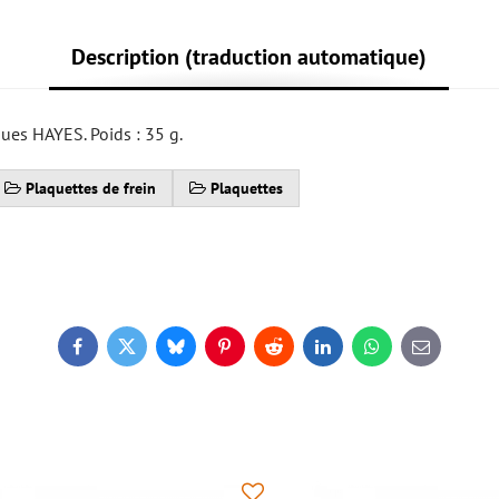
Description (traduction automatique)
ques HAYES. Poids : 35 g.
Plaquettes de frein
Plaquettes
Facebook
Twitter
Bluesky
Pinterest
Reddit
LinkedIn
WhatsApp
E-
mail