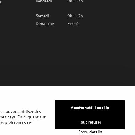
Vendredi
9h - 17h
re
Samedi
9h - 12h
Dimanche
Fermé
Accetta tutti i cookie
us pouvons utiliser des
tres pays. En cliquant sur
Tout refuser
os préférences ci-
Show details
ntialité