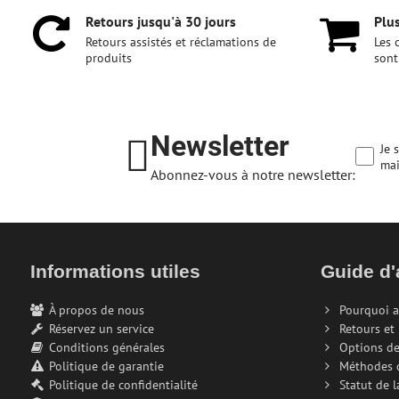
Retours jusqu'à 30 jours
Plus
Retours assistés et réclamations de
Les 
produits
sont
Newsletter
Je 
mai
Abonnez-vous à notre newsletter:
Informations utiles
Guide d'
À propos de nous
Pourquoi a
Réservez un service
Retours et
Conditions générales
Options de
Politique de garantie
Méthodes 
Politique de confidentialité
Statut de 