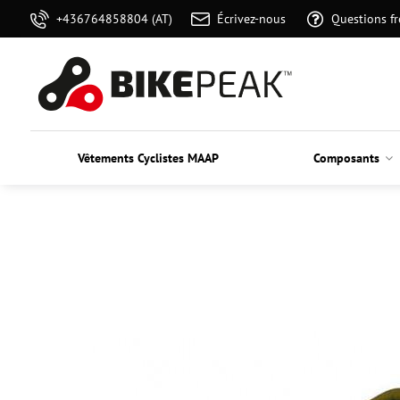
+436764858804 (AT)
Écrivez-nous
Questions f
Vêtements Cyclistes MAAP
Composants