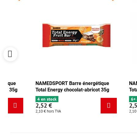
NAMEDSPORT Barre énergétique
NAMEDSPORT
Total Energy canneberge-noix 35g
Total Energy
6+ en stock
4 en stock
2,52 €
2,52 €
2,10 €
hors TVA
2,10 €
hors TVA