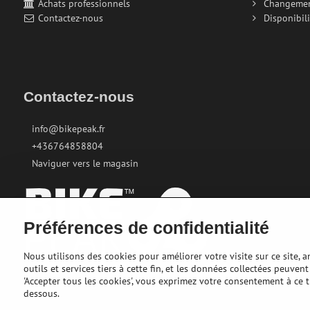
Achats professionnels
Changeme
Contactez-nous
Disponibili
Contactez-nous
info@bikepeak.fr
+436764858804
Naviguer vers le magasin
Préférences de confidentialité
Nous utilisons des cookies pour améliorer votre visite sur ce site, 
outils et services tiers à cette fin, et les données collectées peuve
'Accepter tous les cookies', vous exprimez votre consentement à ce 
dessous.
©
2026