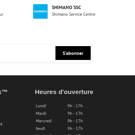
SHIMANO SSC
ur
Shimano Service Centre
S'abonner
ak™
Heures d'ouverture
Lundi
9h - 17h
Mardi
9h - 17h
Mercredi
9h - 17h
sé
Jeudi
9h - 17h