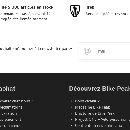
 de 5 000 articles en stock
Trek
commandes passées avant 12 h
Service agréé et revende
 expédiées immédiatement.
souhaite m'abonner à la newsletter par e-
l.
achat
Découvrez Bike Pe
cheter chez nous ?
Bons cadeaux
 réclamations
Magazine Bike Peak
 livraison
L'histoire de Bike Peak
de paiement
Project ONE – Vélo personnali
la commande
Centre de service Shimano