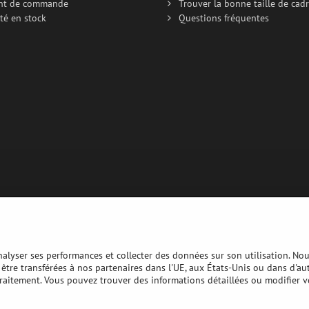
nt de commande
Trouver la bonne taille de cad
té en stock
Questions fréquentes
analyser ses performances et collecter des données sur son utilisation. No
nt être transférées à nos partenaires dans l'UE, aux États-Unis ou dans d'au
traitement. Vous pouvez trouver des informations détaillées ou modifier v
Copyright
Préférences en matière de confidentialité
Déclaration de confide