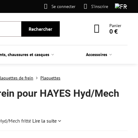
Se connecter
S’inscrire
Panier
Rechercher
0 €
nts, chaussures et casques
Accessoires
laquettes de frein
Plaquettes
frein pour HAYES Hyd/Mech
Hyd/Mech fritté
Lire la suite