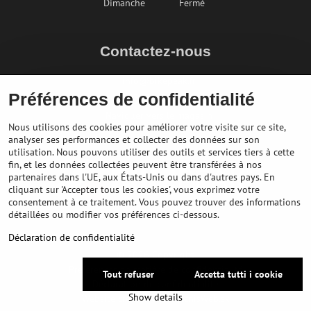
Dimanche
Fermé
Contactez-nous
info@bikepeak.fr
Préférences de confidentialité
+436764858804
Naviguer vers le magasin
Nous utilisons des cookies pour améliorer votre visite sur ce site,
analyser ses performances et collecter des données sur son
utilisation. Nous pouvons utiliser des outils et services tiers à cette
fin, et les données collectées peuvent être transférées à nos
partenaires dans l'UE, aux États-Unis ou dans d'autres pays. En
cliquant sur 'Accepter tous les cookies', vous exprimez votre
consentement à ce traitement. Vous pouvez trouver des informations
détaillées ou modifier vos préférences ci-dessous.
Déclaration de confidentialité
©
2026
Copyright
Préférences en matière de confidentialité
Tout refuser
Accetta tutti i cookie
Déclaration de confidentialité
Show details
Website created with:
BiznisWeb.sk