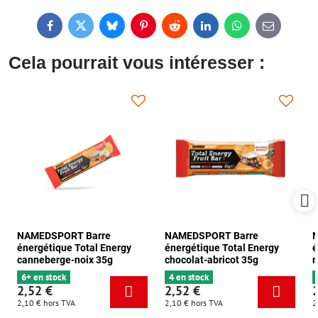
Facebook
Twitter
Bluesky
Pinterest
Reddit
LinkedIn
WhatsApp
E-
mail
Cela pourrait vous intéresser :
NAMEDSPORT Barre
NAMEDSPORT Barre
énergétique Total Energy
énergétique Total Energy
é
canneberge-noix 35g
chocolat-abricot 35g
m
6+ en stock
4 en stock
2,52 €
2,52 €
2,10 €
hors TVA
2,10 €
hors TVA
2