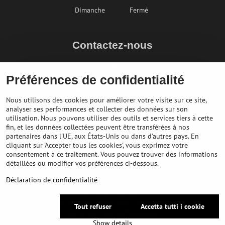
Dimanche
Fermé
Contactez-nous
info@bikepeak.fr
Préférences de confidentialité
+436764858804
Naviguer vers le magasin
Nous utilisons des cookies pour améliorer votre visite sur ce site,
analyser ses performances et collecter des données sur son
utilisation. Nous pouvons utiliser des outils et services tiers à cette
fin, et les données collectées peuvent être transférées à nos
partenaires dans l'UE, aux États-Unis ou dans d'autres pays. En
cliquant sur 'Accepter tous les cookies', vous exprimez votre
consentement à ce traitement. Vous pouvez trouver des informations
détaillées ou modifier vos préférences ci-dessous.
Déclaration de confidentialité
©
2026
Copyright
Préférences en matière de confidentialité
Tout refuser
Accetta tutti i cookie
Déclaration de confidentialité
Show details
Website created with:
BiznisWeb.sk