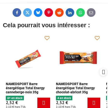
Facebook
Twitter
Bluesky
Pinterest
Reddit
LinkedIn
WhatsApp
E-
mail
Cela pourrait vous intéresser :
NAMEDSPORT Barre
NAMEDSPORT Barre
énergétique Total Energy
énergétique Total Energy
é
canneberge-noix 35g
chocolat-abricot 35g
m
6+ en stock
4 en stock
2,52 €
2,52 €
2,10 €
hors TVA
2,10 €
hors TVA
2