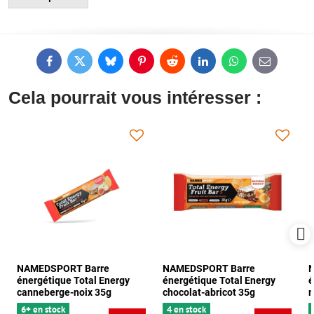
Facebook
Twitter
Bluesky
Pinterest
Reddit
LinkedIn
WhatsApp
E-
mail
Cela pourrait vous intéresser :
NAMEDSPORT Barre
NAMEDSPORT Barre
énergétique Total Energy
énergétique Total Energy
é
canneberge-noix 35g
chocolat-abricot 35g
m
6+ en stock
4 en stock