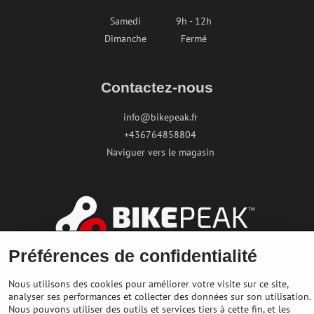
Samedi
9h - 12h
Dimanche
Fermé
Contactez-nous
info@bikepeak.fr
+436764858804
Naviguer vers le magasin
Préférences de confidentialité
Nous utilisons des cookies pour améliorer votre visite sur ce site,
©
2026
Copyright
analyser ses performances et collecter des données sur son utilisation.
Préférences en matière de confidentialité
Nous pouvons utiliser des outils et services tiers à cette fin, et les