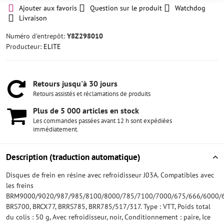
Ajouter aux favoris
Question sur le produit
Watchdog
Livraison
Numéro d'entrepôt:
Y8Z298010
Producteur:
ELITE
Retours jusqu'à 30 jours
Retours assistés et réclamations de produits
Plus de 5 000 articles en stock
Les commandes passées avant 12 h sont expédiées
immédiatement.
Description (traduction automatique)
Disques de frein en résine avec refroidisseur J03A. Compatibles avec
les freins
BRM9000/9020/987/985/8100/8000/785/7100/7000/675/666/6000/6
BRS700, BRCX77, BRRS785, BRR785/517/317. Type : VTT, Poids total
du colis : 50 g, Avec refroidisseur, noir, Conditionnement : paire, Ice