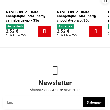
NAMEDSPORT Barre
NAMEDSPORT Barre
énergétique Total Energy
énergétique Total Energy
é
canneberge-noix 35g
chocolat-abricot 35g
m
6+ en stock
4 en stock
2,52 €
2,52 €
2,10 €
hors TVA
2,10 €
hors TVA
2
Newsletter
Abonnez-vous à notre newsletter:
S'abonner