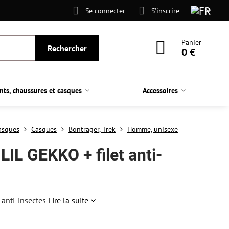
Se connecter
S’inscrire
Panier
Rechercher
0 €
nts, chaussures et casques
Accessoires
asques
Casques
Bontrager, Trek
Homme, unisexe
IL GEKKO + filet anti-
 anti-insectes
Lire la suite