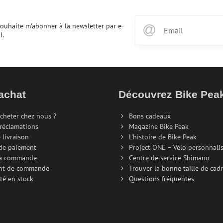
souhaite m'abonner à la newsletter par e-
l.
achat
Découvrez Bike Pe
cheter chez nous ?
Bons cadeaux
 réclamations
Magazine Bike Peak
 livraison
L'histoire de Bike Peak
de paiement
Project ONE – Vélo personnali
la commande
Centre de service Shimano
nt de commande
Trouver la bonne taille de cad
té en stock
Questions fréquentes