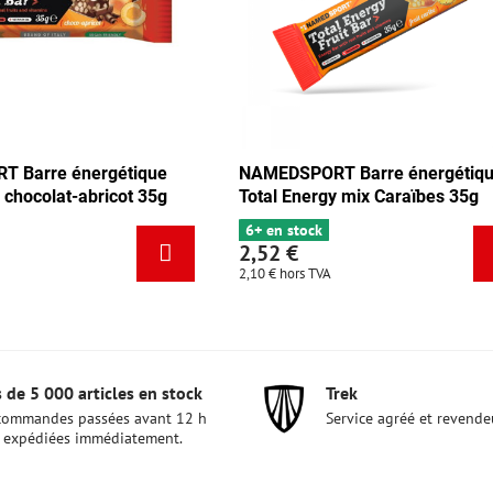
EDSPORT Barre énergétique
NAMEDSPORT Barre én
al Energy mix Caraïbes 35g
Total Energy mix Tang
en stock
5 en stock
52 €
2,52 €
 €
hors TVA
2,10 €
hors TVA
 de 5 000 articles en stock
Trek
commandes passées avant 12 h
Service agréé et revende
 expédiées immédiatement.