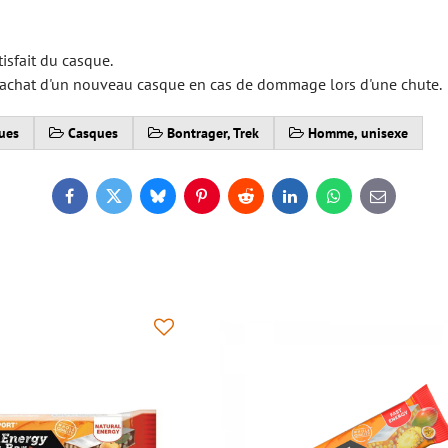
isfait du casque.
'achat d'un nouveau casque en cas de dommage lors d'une chute.
ues
Casques
Bontrager, Trek
Homme, unisexe
Facebook
Twitter
Bluesky
Pinterest
Reddit
LinkedIn
WhatsApp
E-
mail