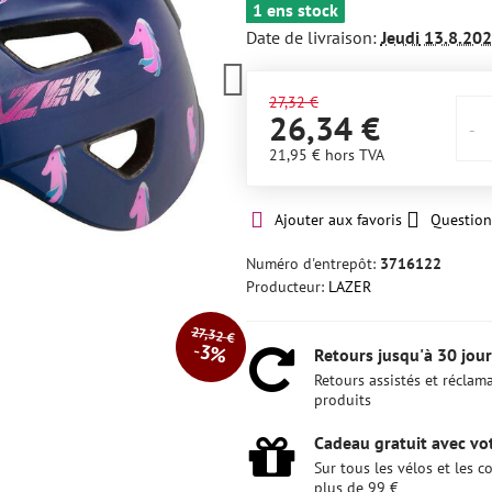
1 ens stock
Date de livraison:
Jeudi
13.8.20
27,32 €
26,34 €
21,95 €
hors TVA
Ajouter aux favoris
Question
Numéro d'entrepôt:
3716122
Producteur:
LAZER
27,32 €
3%
Retours jusqu'à 30 jour
Retours assistés et réclam
produits
Cadeau gratuit avec vot
Sur tous les vélos et les
plus de 99 €