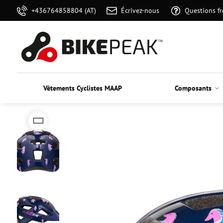
+436764858804 (AT)
Écrivez-nous
Questions f
Vêtements Cyclistes MAAP
Composants