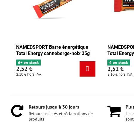
étique
NAMEDSPORT Barre énergétique
NAM
noix 35g
Total Energy chocolat-abricot 35g
Tot
4 en stock
6+ 
2,52 €
2,
2,10 €
hors TVA
2,10
Retours jusqu'à 30 jours
Plus
Retours assistés et réclamations de
Les 
produits
sont