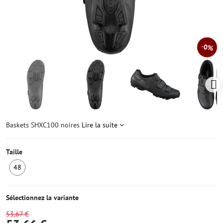
0%
Baskets SHXC100 noires
Lire la suite
Taille
48
1
ens
stock
Sélectionnez la variante
53,67 €