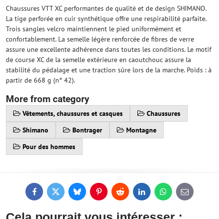
Chaussures VTT XC performantes de qualité et de design SHIMANO.
La tige perforée en cuir synthétique offre une respirabilité parfaite.
Trois sangles velcro maintiennent le pied uniformément et
confortablement. La semelle légère renforcée de fibres de verre
assure une excellente adhérence dans toutes les conditions. Le motif
de course XC de la semelle extérieure en caoutchouc assure la
stabilité du pédalage et une traction sûre lors de la marche. Poids : à
partir de 668 g (n° 42).
More from category
Vêtements, chaussures et casques
Chaussures
Shimano
Bontrager
Montagne
Pour des hommes
Facebook
Twitter
Bluesky
Pinterest
Reddit
LinkedIn
WhatsApp
E-
mail
Cela pourrait vous intéresser :