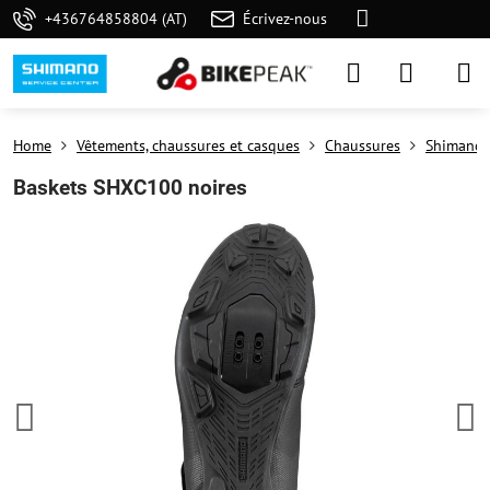
+436764858804 (AT)
Écrivez-nous
Home
Vêtements, chaussures et casques
Chaussures
Shimano
Baskets SHXC100 noires