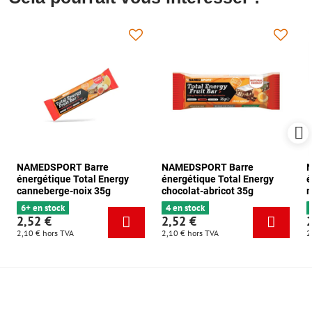
NAMEDSPORT Barre
NAMEDSPORT Barre
énergétique Total Energy
énergétique Total Energy
é
canneberge-noix 35g
chocolat-abricot 35g
m
6+ en stock
4 en stock
2,52 €
2,52 €
2,10 €
hors TVA
2,10 €
hors TVA
2