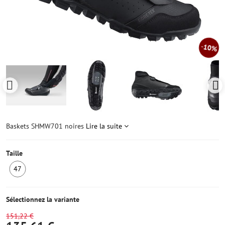
10%
Baskets SHMW701 noires
Lire la suite
Taille
47
1
ens
stock
Sélectionnez la variante
151,22 €