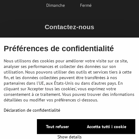
Dimanche
Fermé
Contactez-nous
info@bikepeak.fr
Préférences de confidentialité
+436764858804
Naviguer vers le magasin
Nous utilisons des cookies pour améliorer votre visite sur ce site,
analyser ses performances et collecter des données sur son
utilisation. Nous pouvons utiliser des outils et services tiers à cette
fin, et les données collectées peuvent être transférées à nos
partenaires dans l'UE, aux États-Unis ou dans d'autres pays. En
cliquant sur 'Accepter tous les cookies', vous exprimez votre
consentement à ce traitement. Vous pouvez trouver des informations
détaillées ou modifier vos préférences ci-dessous.
Déclaration de confidentialité
©
2026
Copyright
Préférences en matière de confidentialité
Tout refuser
Accetta tutti i cookie
Déclaration de confidentialité
Show details
Website created with:
BiznisWeb.sk