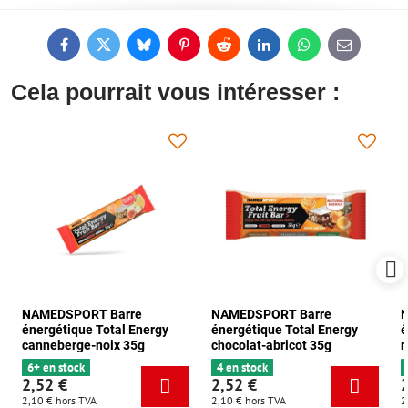
Facebook
Twitter
Bluesky
Pinterest
Reddit
LinkedIn
WhatsApp
E-
mail
Cela pourrait vous intéresser :
NAMEDSPORT Barre
NAMEDSPORT Barre
énergétique Total Energy
énergétique Total Energy
é
canneberge-noix 35g
chocolat-abricot 35g
m
6+ en stock
4 en stock
2,52 €
2,52 €
2,10 €
hors TVA
2,10 €
hors TVA
2