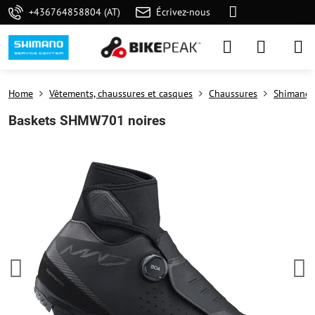
+436764858804 (AT)
Écrivez-nous
Home
Vêtements, chaussures et casques
Chaussures
Shimano
Baskets SHMW701 noires