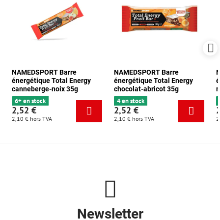
NAMEDSPORT Barre
NAMEDSPORT Barre
énergétique Total Energy
énergétique Total Energy
é
canneberge-noix 35g
chocolat-abricot 35g
m
6+ en stock
4 en stock
2,52 €
2,52 €
2,10 €
hors TVA
2,10 €
hors TVA
2
Newsletter