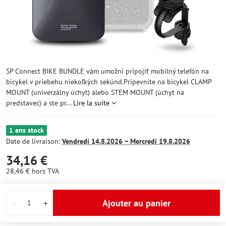
SP Connect BIKE BUNDLE vám umožní pripojiť mobilný telefón na
bicykel v priebehu niekoľkých sekúnd.Pripevnite na bicykel CLAMP
MOUNT (univerzálny úchyt) alebo STEM MOUNT (úchyt na
predstavec) a ste pr...
Lire la suite
1 ens stock
Date de livraison:
Vendredi
14.8.2026 −
Mercredi
19.8.2026
34,16 €
28,46 €
hors TVA
Ajouter au panier