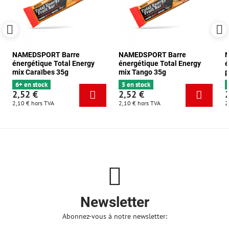
NAMEDSPORT Barre
NAMEDSPORT Barre
énergétique Total Energy
énergétique Total Energy
é
mix Caraïbes 35g
mix Tango 35g
p
6+ en stock
5 en stock
2,52 €
2,52 €
2,10 €
hors TVA
2,10 €
hors TVA
2
Newsletter
Abonnez-vous à notre newsletter: