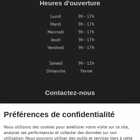
Heures d'ouverture
Lundi
9h - 17h
Mardi
9h - 17h
Mercredi
9h - 17h
Jeudi
9h - 17h
Vendredi
9h - 17h
Samedi
9h - 12h
Dimanche
Fermé
Contactez-nous
info@bikepeak.fr
Préférences de confidentialité
+436764858804
Naviguer vers le magasin
Nous utilisons des cookies pour améliorer votre visite sur ce site,
analyser ses performances et collecter des données sur son
utilisation. Nous pouvons utiliser des outils et services tiers à cette