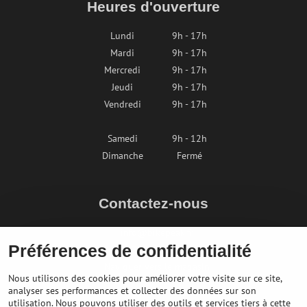
Heures d'ouverture
Lundi
9h - 17h
Mardi
9h - 17h
Mercredi
9h - 17h
Jeudi
9h - 17h
Vendredi
9h - 17h
Samedi
9h - 12h
Dimanche
Fermé
Contactez-nous
info@bikepeak.fr
Préférences de confidentialité
+436764858804
Naviguer vers le magasin
Nous utilisons des cookies pour améliorer votre visite sur ce site,
analyser ses performances et collecter des données sur son
utilisation. Nous pouvons utiliser des outils et services tiers à cette