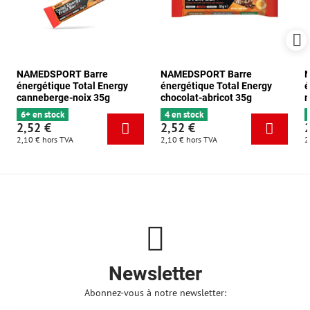
NAMEDSPORT Barre
NAMEDSPORT Barre
énergétique Total Energy
énergétique Total Energy
é
canneberge-noix 35g
chocolat-abricot 35g
m
6+ en stock
4 en stock
2,52 €
2,52 €
2,10 €
hors TVA
2,10 €
hors TVA
2
Newsletter
Abonnez-vous à notre newsletter: