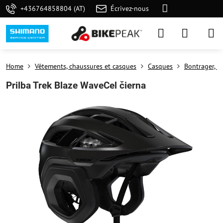
+436764858804 (AT)
Écrivez-nous
Home
Vêtements, chaussures et casques
Casques
Bontrager, T
Prilba Trek Blaze WaveCel čierna