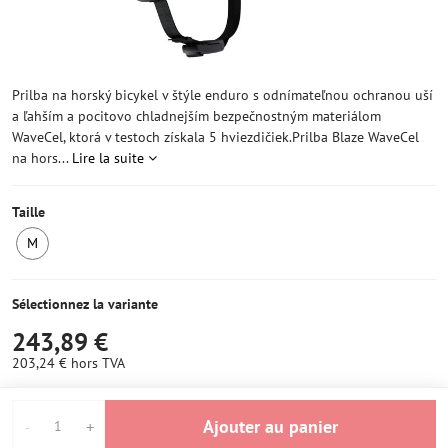
Prilba na horský bicykel v štýle enduro s odnímateľnou ochranou uší
a ľahším a pocitovo chladnejším bezpečnostným materiálom
WaveCel, ktorá v testoch získala 5 hviezdičiek.Prilba Blaze WaveCel
na hors...
Lire la suite
Taille
M
1
ens
stock
Sélectionnez la variante
243,89 €
203,24 €
hors TVA
Ajouter au panier