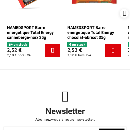
NAMEDSPORT Barre
NAMEDSPORT Barre
énergétique Total Energy
énergétique Total Energy
é
canneberge-noix 35g
chocolat-abricot 35g
m
6+ en stock
4 en stock
2,52 €
2,52 €
2,10 €
hors TVA
2,10 €
hors TVA
2
Newsletter
Abonnez-vous à notre newsletter: