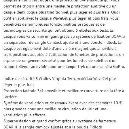
casques en un. Il est doté d'une protection 3/4 amovible qui vous
permet de choisir entre une meilleure protection auditive ou un
casque demi-coque plus traditionnel, plus léger et plus frais. Quoi
qu'il en soit, avec le casque WaveCel, plus léger et plus frais, vous
bénéficiez de nombreuses fonctionnalités pratiques et de
technologies de sécurité qui ont obtenu 5 étoiles aux tests. Le
casque vous va comme un gant grâce au système de fixation BOA®, à
un séparateur de sangle Camlock ajusté et à une boucle Fidlock. Le
casque est également doté d'une visière magnétique amovible à
trois positions adaptée à l'utilisation de lunettes de protection, d'un
espace de rangement sécurisé pour les lunettes de soleil et d'un
support Blendr amovible pour une lampe Trek ou une caméra GoPro.
Indice de sécurité 5 étoiles Virginia Tech, matériau WaveCel plus
léger et plus frais
Protection latérale 3/4 amovible et meilleure couverture de la tête à
l'arrière
Système de ventilation et de canaux avant avec des chambres 10 %
plus grandes pour une meilleure circulation de l'air et une
ventilation plus efficace
Superbe design et grand confort grâce au système de fermeture
BOA®, à la sangle camlock ajustée et à la boucle Fidlock