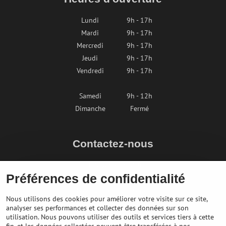
Lundi
9h - 17h
Mardi
9h - 17h
Mercredi
9h - 17h
Jeudi
9h - 17h
Vendredi
9h - 17h
Samedi
9h - 12h
Dimanche
Fermé
Contactez-nous
info@bikepeak.fr
Préférences de confidentialité
+436764858804
Naviguer vers le magasin
Nous utilisons des cookies pour améliorer votre visite sur ce site,
analyser ses performances et collecter des données sur son
utilisation. Nous pouvons utiliser des outils et services tiers à cette